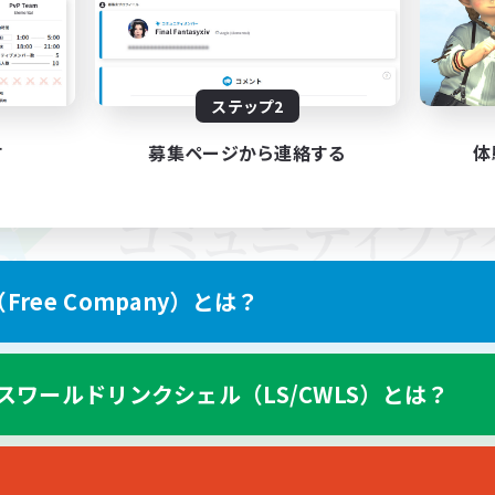
ステップ2
す
募集ページから連絡する
体
ree Company）とは？
スワールドリンクシェル（LS/CWLS）とは？
スマートフォン版へ