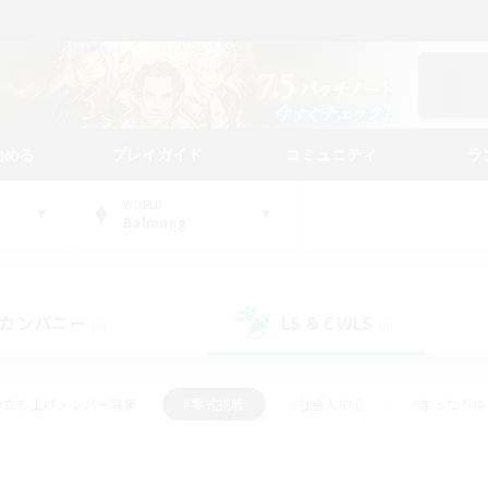
始める
プレイガイド
コミュニティ
ラ
WORLD
Balmung
カンパニー
LS & CWLS
(0)
(0)
#立ち上げメンバー募集
#零式挑戦
#社会人中心
#まったり
体験歓迎
#クラフター中心
#ロールプレイ
#ギャザラー中心
ージュプリズム）
#スクリーンショット撮影
#クリア目指して頑張る