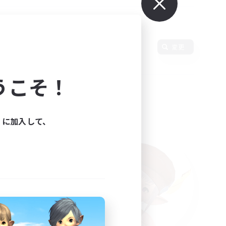
変更
うこそ！
ィに加入して、
た。