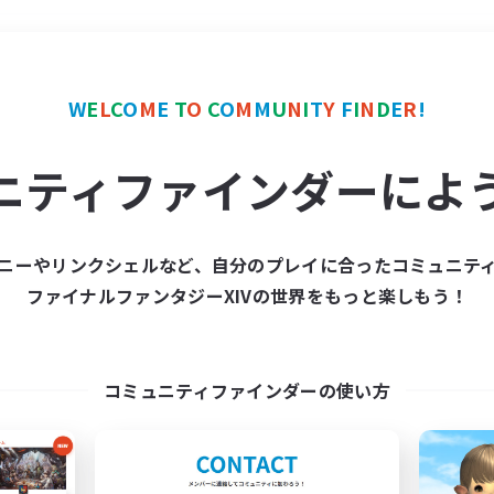
＃零式挑戦
使用言語
W
E
L
C
O
M
E
T
O
C
O
M
M
U
N
I
T
Y
F
I
N
D
E
R
!
ニティファインダーによ
ニーやリンクシェルなど、自分のプレイに合ったコミュニテ
ファイナルファンタジーXIVの世界をもっと楽しもう！
募集数 0件
集が見つかりませんでし
コミュニティファインダーの使い方
条件を変えて検索してみるでっす！