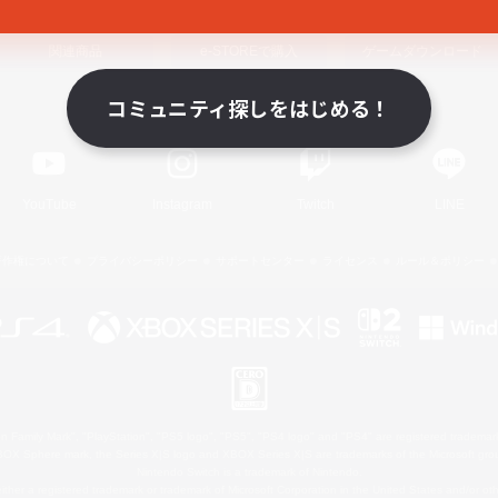
関連商品
e-STOREで購入
ゲームダウンロード
コミュニティ探しをはじめる！
Official Information
YouTube
Instagram
Twitch
LINE
著作権について
プライバシーポリシー
サポートセンター
ライセンス
ルール＆ポリシー
 Family Mark", "PlayStation", "PS5 logo", "PS5", "PS4 logo" and "PS4" are registered trademark
XBOX Sphere mark, the Series X|S logo and XBOX Series X|S are trademarks of the Microsoft gro
Nintendo Switch is a trademark of Nintendo.
ither a registered trademark or trademark of Microsoft Corporation in the United States and/or oth