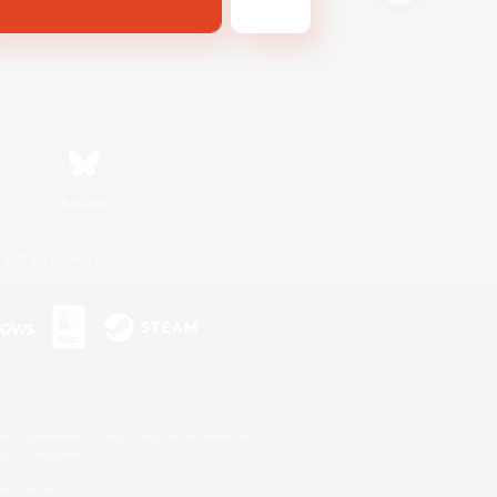
Bluesky
利用者情報の外部送信について
s or trademarks of Sony Interactive Entertainment Inc.
up of companies.
er countries.