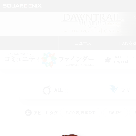
ニュース
FFXIVを
DATA CENTER
Crystal
ALL
フリー
(0)
アピールタグ
#初心者/若葉歓迎
#絶挑戦
#学生中心
#なんでも楽しむ
#モブハント
#
#演奏
#ミラプリ（ミラ