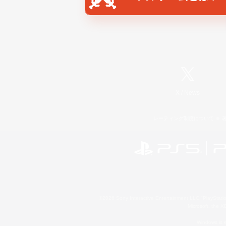
X
/
News
レーティング制度について
©2026 Sony Interactive Entertainment LLC."PlayStation
Microsoft, the 
Windows is e