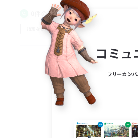
0件の募集が見つかりました！
指定なし
平日
週末
コミュ
フリーカンパ
募