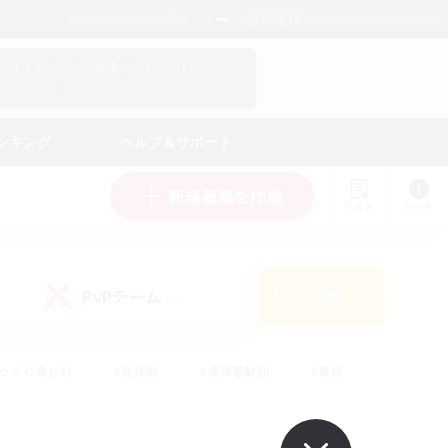
日本語
マイキャラクター情報をチェック！
ログイン
ンキング
ヘルプ＆サポート
新規募集を作成
リスト
ガイド
PvPチーム
検索
(0)
ゆっくり楽しむ
#極挑戦
#復帰者歓迎
#雑談
#ハウジング
#トレジャーハント
#レベリング
#プレイヤー主催イベント