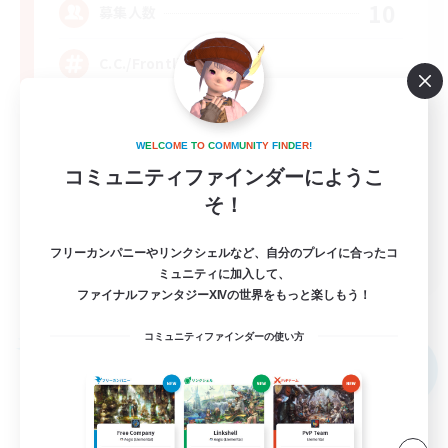
10
募集人数
C.C./Frontline
W
E
L
C
O
M
E
T
O
C
O
M
M
U
N
I
T
Y
F
I
N
D
E
R
!
コミュニティファインダーにようこ
そ！
EN
フリーカンパニーやリンクシェルなど、自分のプレイに合ったコ
ミュニティに加入して、
詳細を見る
ファイナルファンタジーXIVの世界をもっと楽しもう！
募集期間: 2026/09/05 まで
コミュニティファインダーの使い方
フリーカンパニー
NEW