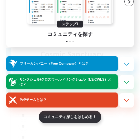
ステップ1
コミュニティを探す
Cosmic Sanctuary
追加メンバー募集
フリーカンパニー（Free Company）とは？
Balmung [Crystal]
10
リンクシェル/クロスワールドリンクシェル（LS/CWLS）と
募集人数
は？
Discord & VC Friendly
PvPチームとは？
コミュニティ探しをはじめる！