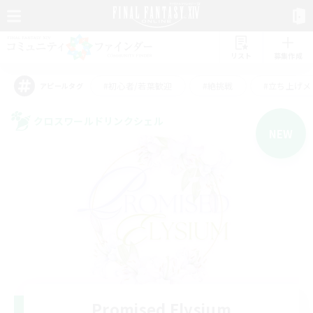
リスト
募集作成
#初心者/若葉歓迎
#絶挑戦
#立ち上げメ
アピールタグ
クロスワールドリンクシェル
NEW
Promised Elysium