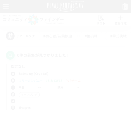
リスト
募集作成
#初心者/若葉歓迎
#絶挑戦
#零式挑戦
アピールタグ
0件の募集が見つかりました！
指定なし
Balmung (Crystal)
フリーカンパニー
LS & CWLS
PvPチーム
平日
週末
＃ハウジング
使用言語