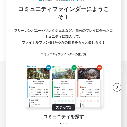
W
E
L
C
O
M
E
T
O
C
O
M
M
U
N
I
T
Y
F
I
N
D
E
R
!
コミュニティファインダーにようこ
そ！
フリーカンパニーやリンクシェルなど、自分のプレイに合ったコ
ミュニティに加入して、
ファイナルファンタジーXIVの世界をもっと楽しもう！
コミュニティファインダーの使い方
パソコン版へ
関連商品
e-STOREで購入
ステップ1
ゲームダウンロード
コミュニティを探す