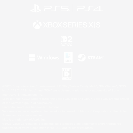
©2026 Sony Interactive Entertainment LLC."PlayStation Family Mark", "PlayStation", "PS5
logo", "PS5", "PS4 logo" and "PS4" are registered trademarks or trademarks of Sony
Interactive Entertainment Inc.
Microsoft, the XBOX Sphere mark, the Series X|S logo and XBOX Series X|S are trademarks
of the Microsoft group of companies.
Nintendo Switch is a trademark of Nintendo.
Windows is either a registered trademark or trademark of Microsoft Corporation in the United
States and/or other countries.
Mac is a trademark of Apple Inc.
©2026 Valve Corporation. Steam and the Steam logo are trademarks and/or registered
trademarks of Valve Corporation in the U.S. and/or other countries.