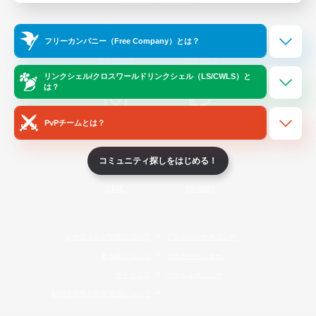
Official Information
フリーカンパニー（Free Company）とは？
/
X
News
YouTube
リンクシェル/クロスワールドリンクシェル（LS/CWLS）と
は？
PvPチームとは？
Instagram
Twitch
コミュニティ探しをはじめる！
LINE
Bluesky
レーティング制度について
プライバシーポリシー
著作権について
サポートセンター
ライセンス
ルール＆ポリシー
利用者情報の外部送信について