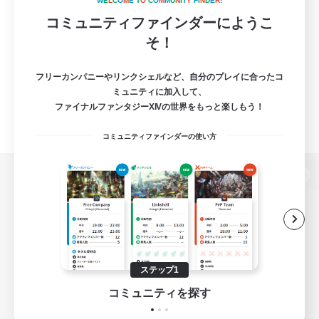
W
E
L
C
O
M
E
T
O
C
O
M
M
U
N
I
T
Y
F
I
N
D
E
R
!
コミュニティファインダーにようこ
そ！
フリーカンパニーやリンクシェルなど、自分のプレイに合ったコ
ミュニティに加入して、
ファイナルファンタジーXIVの世界をもっと楽しもう！
コミュニティファインダーの使い方
パソコン版へ
関連商品
e-STOREで購入
ステップ1
ゲームダウンロード
コミュニティを探す