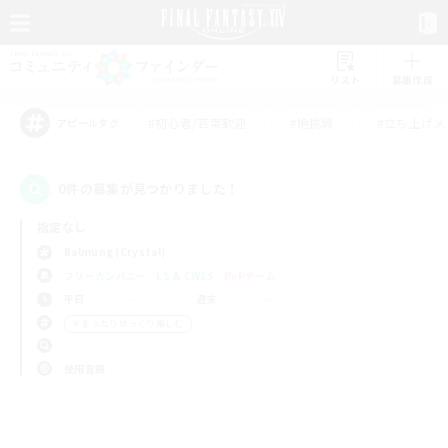
リスト
募集作成
#初心者/若葉歓迎
#絶挑戦
#立ち上げメ
アピールタグ
0件の募集が見つかりました！
指定なし
Balmung (Crystal)
フリーカンパニー
LS & CWLS
PvPチーム
平日
週末
＃まったりゆっくり楽しむ
使用言語