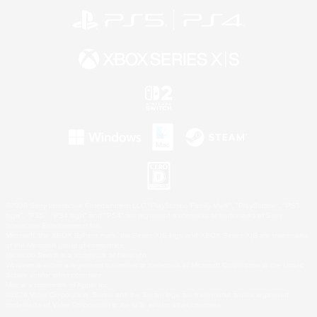
©2026 Sony Interactive Entertainment LLC."PlayStation Family Mark", "PlayStation", "PS5
logo", "PS5", "PS4 logo" and "PS4" are registered trademarks or trademarks of Sony
Interactive Entertainment Inc.
Microsoft, the XBOX Sphere mark, the Series X|S logo and XBOX Series X|S are trademarks
of the Microsoft group of companies.
Nintendo Switch is a trademark of Nintendo.
Windows is either a registered trademark or trademark of Microsoft Corporation in the United
States and/or other countries.
Mac is a trademark of Apple Inc.
©2026 Valve Corporation. Steam and the Steam logo are trademarks and/or registered
trademarks of Valve Corporation in the U.S. and/or other countries.