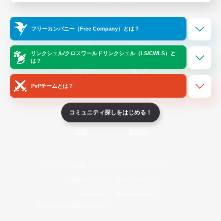
Official Information
フリーカンパニー（Free Company）とは？
/
X
News
YouTube
リンクシェル/クロスワールドリンクシェル（LS/CWLS）と
は？
PvPチームとは？
Instagram
Twitch
コミュニティ探しをはじめる！
LINE
Bluesky
レーティング制度について
プライバシーポリシー
著作権について
サポートセンター
ライセンス
ルール＆ポリシー
利用者情報の外部送信について