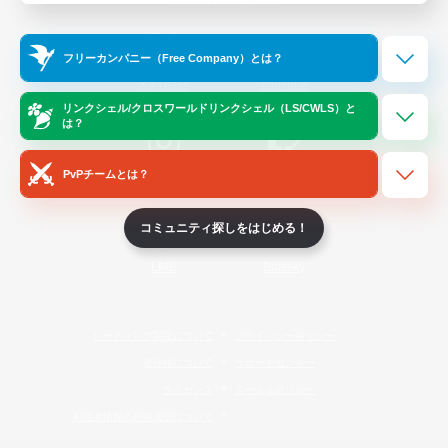
Official Information
フリーカンパニー（Free Company）とは？
/
X
News
YouTube
リンクシェル/クロスワールドリンクシェル（LS/CWLS）と
は？
PvPチームとは？
Instagram
Twitch
コミュニティ探しをはじめる！
LINE
Bluesky
レーティング制度について
プライバシーポリシー
著作権について
サポートセンター
ライセンス
ルール＆ポリシー
利用者情報の外部送信について