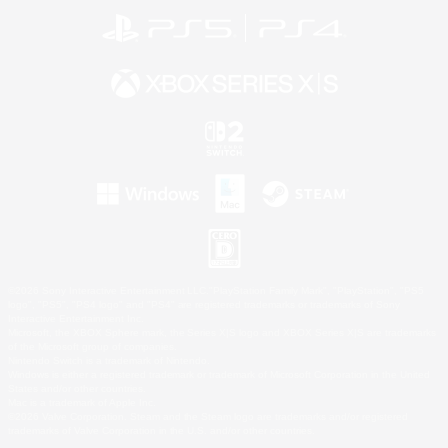
©2026 Sony Interactive Entertainment LLC."PlayStation Family Mark", "PlayStation", "PS5
logo", "PS5", "PS4 logo" and "PS4" are registered trademarks or trademarks of Sony
Interactive Entertainment Inc.
Microsoft, the XBOX Sphere mark, the Series X|S logo and XBOX Series X|S are trademarks
of the Microsoft group of companies.
Nintendo Switch is a trademark of Nintendo.
Windows is either a registered trademark or trademark of Microsoft Corporation in the United
States and/or other countries.
Mac is a trademark of Apple Inc.
©2026 Valve Corporation. Steam and the Steam logo are trademarks and/or registered
trademarks of Valve Corporation in the U.S. and/or other countries.