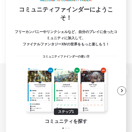
W
E
L
C
O
M
E
T
O
C
O
M
M
U
N
I
T
Y
F
I
N
D
E
R
!
コミュニティファインダーにようこ
そ！
フリーカンパニーやリンクシェルなど、自分のプレイに合ったコ
ミュニティに加入して、
ファイナルファンタジーXIVの世界をもっと楽しもう！
コミュニティファインダーの使い方
パソコン版へ
関連商品
e-STOREで購入
ステップ1
ゲームダウンロード
コミュニティを探す