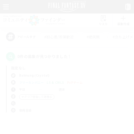
リスト
募集作成
#初心者/若葉歓迎
#絶挑戦
#立ち上げメ
アピールタグ
0件の募集が見つかりました！
指定なし
Balmung (Crystal)
フリーカンパニー
LS & CWLS
PvPチーム
平日
週末
＃クリア目指して頑張る
使用言語