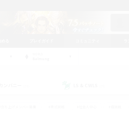
始める
プレイガイド
コミュニティ
ラ
WORLD
Balmung
カンパニー
LS & CWLS
(29)
(20)
#立ち上げメンバー募集
#零式挑戦
#社会人中心
#極挑戦
#体験歓迎
#ロールプレイ
#ギャザラー中心
#クラフター中
て頑張る
#スクリーンショット撮影
#ミラプリ（ミラージュプリズム