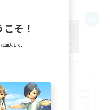
フリーカンパニー
NEW
NEW
うこそ！
ィに加入して、
ary
Goopy Goobers
追加メンバー募集
Balmung [Crystal]
活動時間
24:00
10:00
24:00
平日
24:00
10:00
2:00
週末
20
15
アクティブメンバー数