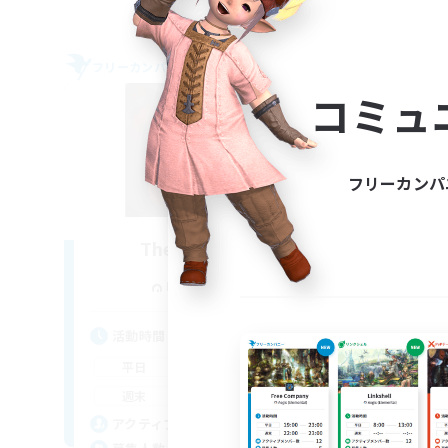
フリーカンパニー
PvPチ
NEW
コミュ
フリーカンパ
The Blood Pact
追加メンバー募集
Balmung [Crystal]
活
活動時間
平
12:00
11:00
平日
週
12:00
11:00
週末
募
8
アクティブメンバー数