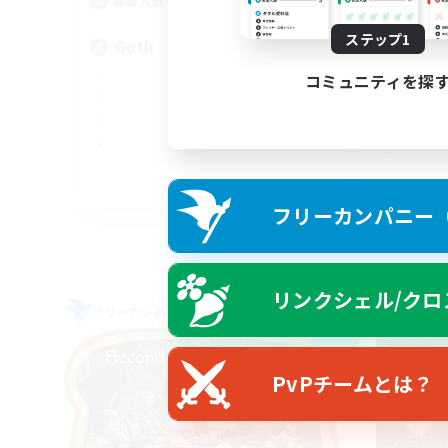
--
募集人数
C.
ステップ1
Goth
コミュニティを探
EN
フリーカンパニー（F
募集期間: 2026/09/05 まで
リンクシェル/クロ
フリーカンパニー
フリー
NEW
PvPチームとは？