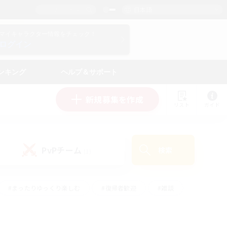
日本語
マイキャラクター情報をチェック！
ログイン
ンキング
ヘルプ＆サポート
新規募集を作成
リスト
ガイド
PvPチーム
検索
(1)
#まったりゆっくり楽しむ
#復帰者歓迎
#雑談
心
#演奏
#トレジャーハント
#ハウジング
）
#プレイヤー主催イベント