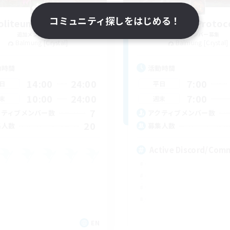
コミュニティ探しをはじめる！
oliteum Tekhnikos
Impact Protoc
追加メンバー募集
追加メンバー募集
Balmung [Crystal]
Balmung [Crystal]
動時間
活動時間
14:00
24:00
7:00
日
平日
10:00
24:00
7:00
末
週末
7
クティブメンバー数
アクティブメンバー数
20
集人数
募集人数
Active Discord/Com
EN