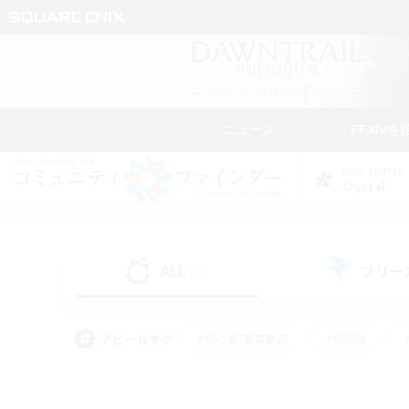
ニュース
FFXIVを
DATA CENTER
Crystal
ALL
フリー
(50)
アピールタグ
#初心者/若葉歓迎
#絶挑戦
#なんでも楽しむ
#学生中心
#モブハント
#レベリング
#クリア目指し