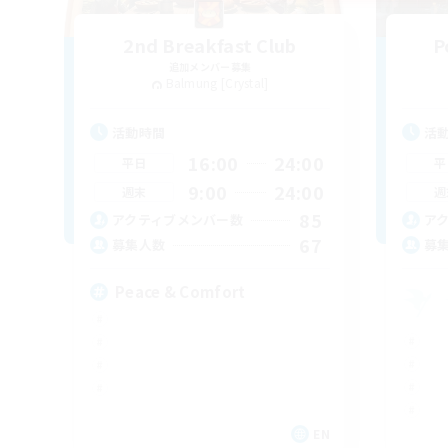
2nd Breakfast Club
P
追加メンバー募集
Balmung [Crystal]
活動時間
活
16:00
24:00
平日
平
9:00
24:00
週末
週
85
アクティブメンバー数
ア
67
募集人数
募
Peace & Comfort
EN