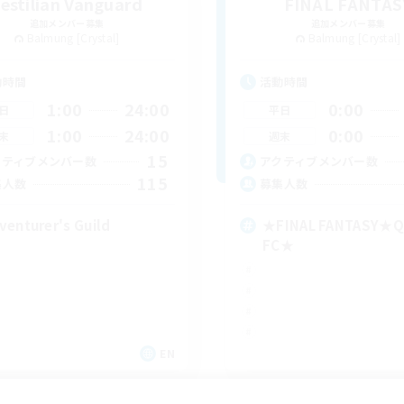
estilian Vanguard
FINAL FANTAS
追加メンバー募集
追加メンバー募集
Balmung [Crystal]
Balmung [Crystal]
動時間
活動時間
1:00
24:00
0:00
日
平日
1:00
24:00
0:00
末
週末
15
クティブメンバー数
アクティブメンバー数
115
集人数
募集人数
venturer's Guild
★FINAL FANTASY★Q
FC★
EN
募集期間: 2026/09/06 まで
募集期間: 20