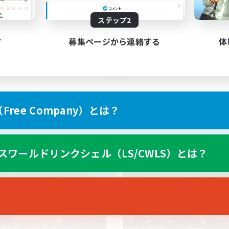
募集人数
C./Frontline
ステップ2
Discord & VC Friendl
す
募集ページから連絡する
体
EN
ree Company）とは？
募集期間: 2026/09/05 まで
募集期間: 20
スワールドリンクシェル（LS/CWLS）とは？
カンパニー
フリーカンパニー
NEW