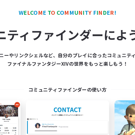
W
E
L
C
O
M
E
T
O
C
O
M
M
U
N
I
T
Y
F
I
N
D
E
R
!
ーム
フリーカンパニー
ニティファインダーによ
ニーやリンクシェルなど、自分のプレイに合ったコミュニテ
ファイナルファンタジーXIVの世界をもっと楽しもう！
立ち上げメンバー募集
Cosmic Sanctu
Crystal
追加メンバー募集
Balmung [Crystal]
コミュニティファインダーの使い方
動時間
活動時間
1:00
24:00
日
1:00
平日
1:00
24:00
末
1:00
週末
10
集人数
アクティブメンバー数