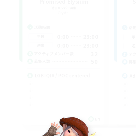
Promised Elysium
S
追加メンバー募集
Crystal
活動時間
活
0:00
23:00
平日
平
0:00
23:00
週末
週
32
アクティブメンバー数
ア
50
募集人数
募
LGBTQIA / POC centered
Ad
EN
募集期間: 2026/09/06 まで