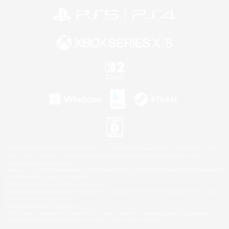
©2026 Sony Interactive Entertainment LLC."PlayStation Family Mark", "PlayStation", "PS5
logo", "PS5", "PS4 logo" and "PS4" are registered trademarks or trademarks of Sony
Interactive Entertainment Inc.
Microsoft, the XBOX Sphere mark, the Series X|S logo and XBOX Series X|S are trademarks
of the Microsoft group of companies.
Nintendo Switch is a trademark of Nintendo.
Windows is either a registered trademark or trademark of Microsoft Corporation in the United
States and/or other countries.
Mac is a trademark of Apple Inc.
©2026 Valve Corporation. Steam and the Steam logo are trademarks and/or registered
trademarks of Valve Corporation in the U.S. and/or other countries.