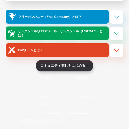
Official Information
フリーカンパニー（Free Company）とは？
/
X
News
YouTube
リンクシェル/クロスワールドリンクシェル（LS/CWLS）と
は？
PvPチームとは？
Instagram
Twitch
コミュニティ探しをはじめる！
LINE
Bluesky
レーティング制度について
プライバシーポリシー
著作権について
サポートセンター
ライセンス
ルール＆ポリシー
利用者情報の外部送信について