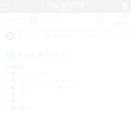
リスト
募集作成
#初心者/若葉歓迎
#絶挑戦
#立ち上げメ
アピールタグ
0件の募集が見つかりました！
指定なし
Balmung (Crystal)
フリーカンパニー
LS & CWLS
PvPチーム
平日
週末
＃演奏
使用言語