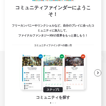
W
E
L
C
O
M
E
T
O
C
O
M
M
U
N
I
T
Y
F
I
N
D
E
R
!
コミュニティファインダーにようこ
そ！
フリーカンパニーやリンクシェルなど、自分のプレイに合ったコ
ミュニティに加入して、
ファイナルファンタジーXIVの世界をもっと楽しもう！
コミュニティファインダーの使い方
パソコン版へ
関連商品
e-STOREで購入
ステップ1
ゲームダウンロード
コミュニティを探す