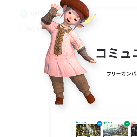
0件の募集が見つかりました！
指定なし
平日
週末
コミュ
フリーカンパ
募