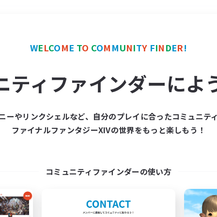
＃プレイヤー主催イベント
W
E
L
C
O
M
E
T
O
C
O
M
M
U
N
I
T
Y
F
I
N
D
E
R
!
ニティファインダーによ
ニーやリンクシェルなど、自分のプレイに合ったコミュニテ
ファイナルファンタジーXIVの世界をもっと楽しもう！
募集数 0件
集が見つかりませんでし
コミュニティファインダーの使い方
条件を変えて検索してみるでっす！