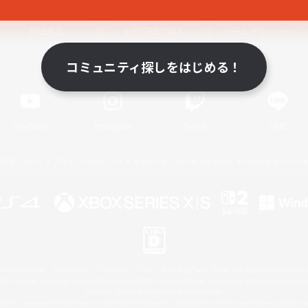
関連商品
e-STOREで購入
ゲームダウンロード
コミュニティ探しをはじめる！
Official Information
YouTube
Instagram
Twitch
LINE
著作権について
プライバシーポリシー
サポートセンター
ライセンス
ルール＆ポリシー
 Family Mark", "PlayStation", "PS5 logo", "PS5", "PS4 logo" and "PS4" are registered trademark
XBOX Sphere mark, the Series X|S logo and XBOX Series X|S are trademarks of the Microsoft gro
Nintendo Switch is a trademark of Nintendo.
ither a registered trademark or trademark of Microsoft Corporation in the United States and/or oth