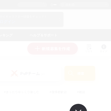
日本語
マイキャラクター情報をチェック！
ログイン
ンキング
ヘルプ＆サポート
新規募集を作成
リスト
ガイド
PvPチーム
検索
(0)
#まったりゆっくり楽しむ
#復帰者歓迎
#雑談
心
#演奏
#トレジャーハント
#ハウジング
）
#プレイヤー主催イベント