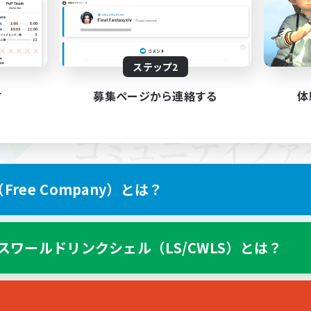
ステップ2
す
募集ページから連絡する
体
ree Company）とは？
スワールドリンクシェル（LS/CWLS）とは？
スマートフォン版へ