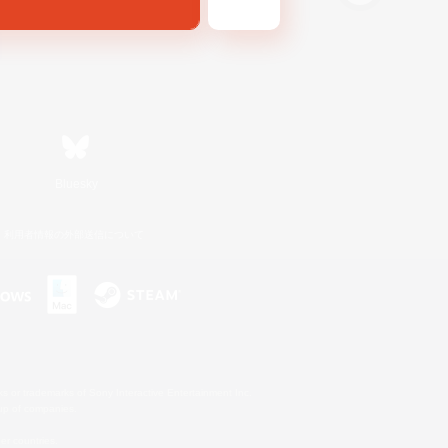
Bluesky
利用者情報の外部送信について
s or trademarks of Sony Interactive Entertainment Inc.
up of companies.
er countries.