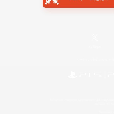
X
/
News
レーティング制度について
©2026 Sony Interactive Entertainment LLC."PlayStation
Microsoft, the 
Windows is e