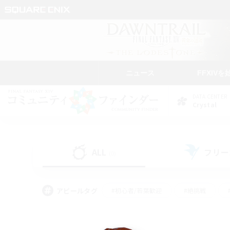
ニュース
FFXIVを
DATA CENTER
Crystal
ALL
フリー
(0)
アピールタグ
#初心者/若葉歓迎
#絶挑戦
#なんでも楽しむ
#学生中心
#モブハント
#レベリング
#クリア目指し