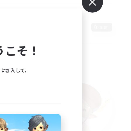
使用言語
変更
うこそ！
ィに加入して、
た。