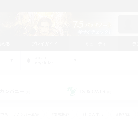
始める
プレイガイド
コミュニティ
ラ
WORLD
Brynhildr
カンパニー
LS & CWLS
(0)
(0)
#立ち上げメンバー募集
#零式挑戦
#社会人中心
#極挑戦
#体験歓迎
#ロールプレイ
#ギャザラー中心
#クラフター中
て頑張る
#スクリーンショット撮影
#ミラプリ（ミラージュプリズム