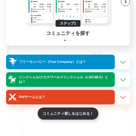
ステップ1
コミュニティを探す
立ち上げメンバー募集
Crystal
フリーカンパニー（Free Company）とは？
10
募集人数
リンクシェル/クロスワールドリンクシェル（LS/CWLS）と
は？
C.C./Frontline
PvPチームとは？
コミュニティ探しをはじめる！