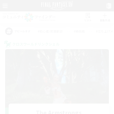
リスト
募集作成
#初心者/若葉歓迎
#絶挑戦
#立ち上げメ
アピールタグ
クロスワールドリンクシェル
The Armstrongs