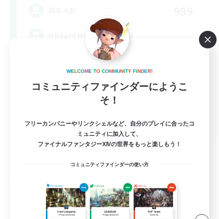
999
募集人数
Ishgard My Beloved
W
E
L
C
O
M
E
T
O
C
O
M
M
U
N
I
T
Y
F
I
N
D
E
R
!
コミュニティファインダーにようこ
そ！
フリーカンパニーやリンクシェルなど、自分のプレイに合ったコ
EN
ミュニティに加入して、
ファイナルファンタジーXIVの世界をもっと楽しもう！
詳細を見る
募集期間: 2026/09/05 まで
コミュニティファインダーの使い方
PvPチーム