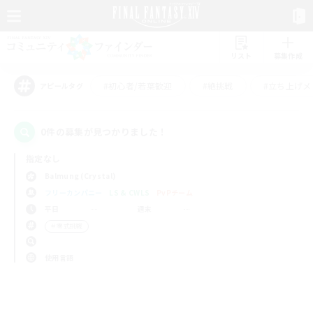
リスト
募集作成
#初心者/若葉歓迎
#絶挑戦
#立ち上げメ
アピールタグ
0件の募集が見つかりました！
指定なし
Balmung (Crystal)
フリーカンパニー
LS & CWLS
PvPチーム
平日
週末
＃零式挑戦
使用言語