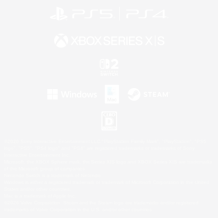
©2026 Sony Interactive Entertainment LLC."PlayStation Family Mark", "PlayStation", "PS5
logo", "PS5", "PS4 logo" and "PS4" are registered trademarks or trademarks of Sony
Interactive Entertainment Inc.
Microsoft, the XBOX Sphere mark, the Series X|S logo and XBOX Series X|S are trademarks
of the Microsoft group of companies.
Nintendo Switch is a trademark of Nintendo.
Windows is either a registered trademark or trademark of Microsoft Corporation in the United
States and/or other countries.
Mac is a trademark of Apple Inc.
©2026 Valve Corporation. Steam and the Steam logo are trademarks and/or registered
trademarks of Valve Corporation in the U.S. and/or other countries.