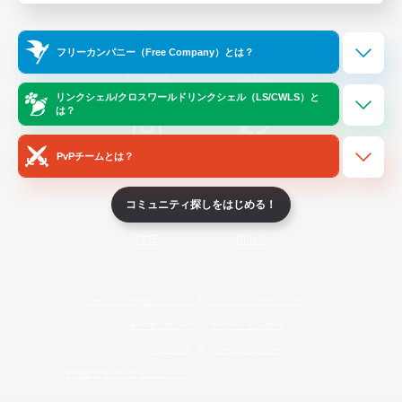
Official Information
フリーカンパニー（Free Company）とは？
/
X
News
YouTube
リンクシェル/クロスワールドリンクシェル（LS/CWLS）と
は？
PvPチームとは？
Instagram
Twitch
コミュニティ探しをはじめる！
LINE
Bluesky
レーティング制度について
プライバシーポリシー
著作権について
サポートセンター
ライセンス
ルール＆ポリシー
利用者情報の外部送信について