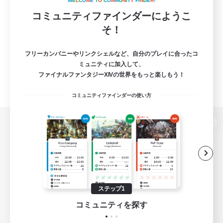
W
E
L
C
O
M
E
T
O
C
O
M
M
U
N
I
T
Y
F
I
N
D
E
R
!
コミュニティファインダーにようこ
そ！
フリーカンパニーやリンクシェルなど、自分のプレイに合ったコ
ミュニティに加入して、
ファイナルファンタジーXIVの世界をもっと楽しもう！
コミュニティファインダーの使い方
パソコン版へ
関連商品
e-STOREで購入
ステップ1
ゲームダウンロード
コミュニティを探す