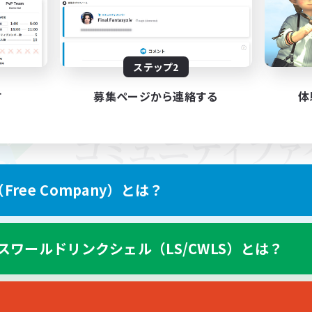
ステップ2
す
募集ページから連絡する
体
ree Company）とは？
スワールドリンクシェル（LS/CWLS）とは？
スマートフォン版へ