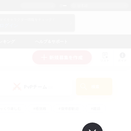
日本語
マイキャラクター情報をチェック！
ログイン
ンキング
ヘルプ＆サポート
新規募集を作成
リスト
ガイド
PvPチーム
検索
(0)
ゆっくり楽しむ
#極挑戦
#復帰者歓迎
#雑談
#ハウジング
#トレジャーハント
#レベリング
#プレイヤー主催イベント