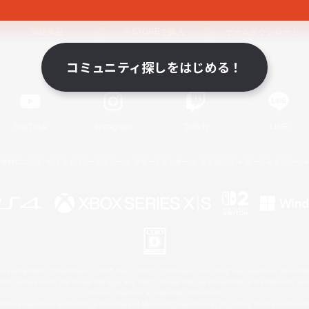
関連商品
e-STOREで購入
ゲームダウンロード
コミュニティ探しをはじめる！
Official Information
YouTube
Instagram
Twitch
LINE
著作権について
プライバシーポリシー
サポートセンター
ライセンス
ルール＆ポリシー
 Family Mark", "PlayStation", "PS5 logo", "PS5", "PS4 logo" and "PS4" are registered trademark
XBOX Sphere mark, the Series X|S logo and XBOX Series X|S are trademarks of the Microsoft gro
Nintendo Switch is a trademark of Nintendo.
ither a registered trademark or trademark of Microsoft Corporation in the United States and/or oth