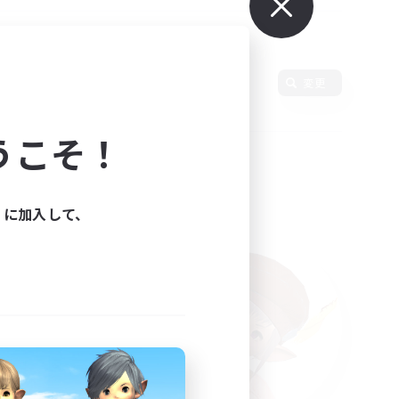
変更
うこそ！
ィに加入して、
た。