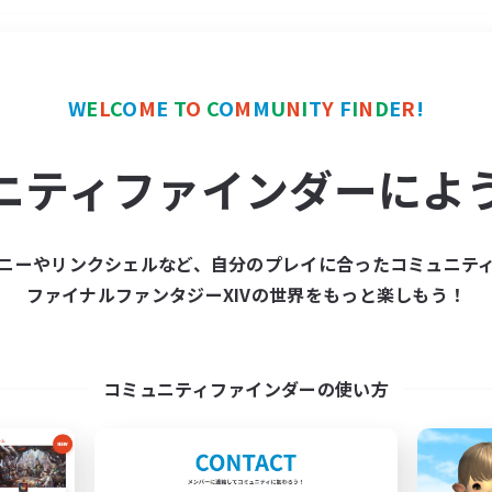
＃零式挑戦
使用言語
W
E
L
C
O
M
E
T
O
C
O
M
M
U
N
I
T
Y
F
I
N
D
E
R
!
ニティファインダーによ
ニーやリンクシェルなど、自分のプレイに合ったコミュニテ
ファイナルファンタジーXIVの世界をもっと楽しもう！
募集数 0件
集が見つかりませんでし
コミュニティファインダーの使い方
条件を変えて検索してみるでっす！