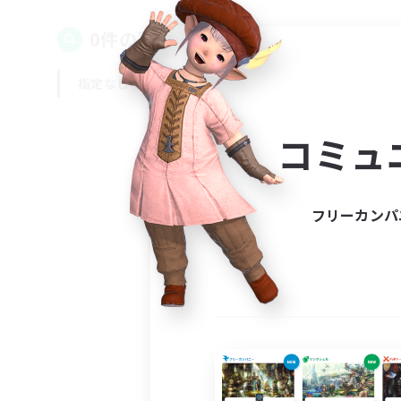
0件の募集が見つかりました！
指定なし
平日
週末
コミュ
フリーカンパ
募