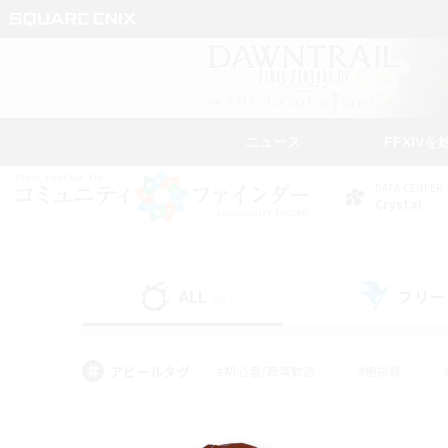
ニュース
FFXIVを
DATA CENTER
Crystal
ALL
フリー
(0)
アピールタグ
#初心者/若葉歓迎
#絶挑戦
#学生中心
#なんでも楽しむ
#モブハント
#
#演奏
#ミラプリ（ミラ