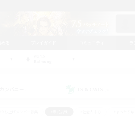
始める
プレイガイド
コミュニティ
ラ
WORLD
Balmung
カンパニー
LS & CWLS
(0)
(0)
#立ち上げメンバー募集
#零式挑戦
#社会人中心
#まったり
体験歓迎
#クラフター中心
#ロールプレイ
#ギャザラー中心
ージュプリズム）
#スクリーンショット撮影
#クリア目指して頑張る