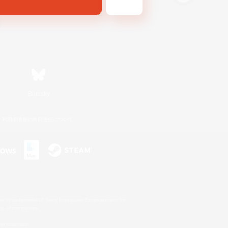
Bluesky
利用者情報の外部送信について
s or trademarks of Sony Interactive Entertainment Inc.
up of companies.
er countries.