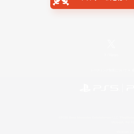
X
/
News
レーティング制度について
©2026 Sony Interactive Entertainment LLC."PlayStation
Microsoft, the 
Windows is e