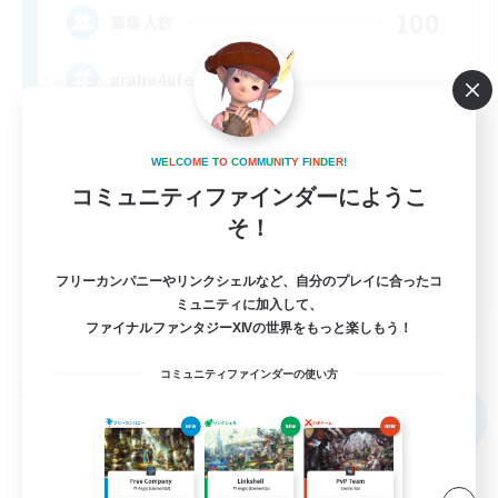
100
募集人数
graha4life
W
E
L
C
O
M
E
T
O
C
O
M
M
U
N
I
T
Y
F
I
N
D
E
R
!
コミュニティファインダーにようこ
そ！
フリーカンパニーやリンクシェルなど、自分のプレイに合ったコ
EN
ミュニティに加入して、
ファイナルファンタジーXIVの世界をもっと楽しもう！
詳細を見る
募集期間: 2026/09/02 まで
コミュニティファインダーの使い方
フリーカンパニー
NEW