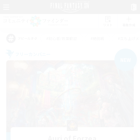
リスト
募集作成
#初心者/若葉歓迎
#絶挑戦
#立ち上げメ
アピールタグ
フリーカンパニー
NEW
Auri of Eorzea