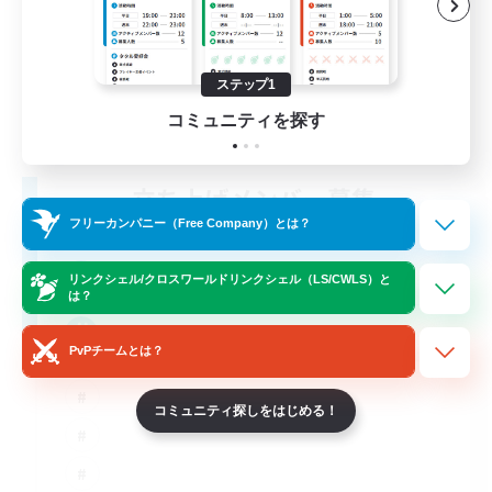
ステップ1
コミュニティを探す
立ち上げメンバー募集
Coeurl [Crystal]
フリーカンパニー（Free Company）とは？
4
募集人数
リンクシェル/クロスワールドリンクシェル（LS/CWLS）と
は？
Super Cool
PvPチームとは？
コミュニティ探しをはじめる！