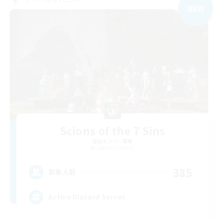
NEW
Scions of the 7 Sins
追加メンバー募集
Coeurl [Crystal]
385
募集人数
Active Discord Server