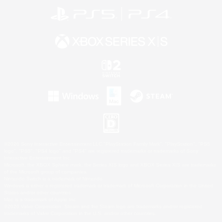
©2026 Sony Interactive Entertainment LLC."PlayStation Family Mark", "PlayStation", "PS5
logo", "PS5", "PS4 logo" and "PS4" are registered trademarks or trademarks of Sony
Interactive Entertainment Inc.
Microsoft, the XBOX Sphere mark, the Series X|S logo and XBOX Series X|S are trademarks
of the Microsoft group of companies.
Nintendo Switch is a trademark of Nintendo.
Windows is either a registered trademark or trademark of Microsoft Corporation in the United
States and/or other countries.
Mac is a trademark of Apple Inc.
©2026 Valve Corporation. Steam and the Steam logo are trademarks and/or registered
trademarks of Valve Corporation in the U.S. and/or other countries.