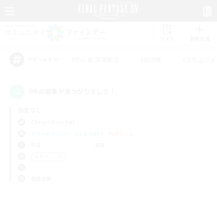
リスト
募集作成
#初心者/若葉歓迎
#絶挑戦
#立ち上げメ
アピールタグ
0件の募集が見つかりました！
指定なし
Coeurl (Crystal)
フリーカンパニー
LS & CWLS
PvPチーム
平日
週末
＃モブハント
使用言語