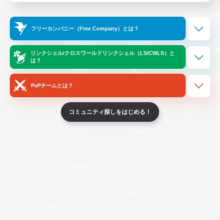
Official Information
フリーカンパニー（Free Company）とは？
/
X
News
YouTube
リンクシェル/クロスワールドリンクシェル（LS/CWLS）と
は？
PvPチームとは？
Instagram
Twitch
コミュニティ探しをはじめる！
LINE
Bluesky
レーティング制度について
プライバシーポリシー
著作権について
サポートセンター
ライセンス
ルール＆ポリシー
利用者情報の外部送信について