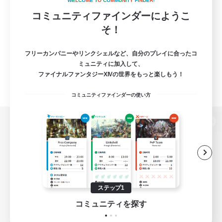
W
E
L
C
O
M
E
T
O
C
O
M
M
U
N
I
T
Y
F
I
N
D
E
R
!
コミュニティファインダーにようこ
そ！
フリーカンパニーやリンクシェルなど、自分のプレイに合ったコ
ミュニティに加入して、
ファイナルファンタジーXIVの世界をもっと楽しもう！
コミュニティファインダーの使い方
パソコン版へ
関連商品
e-STOREで購入
ステップ1
ゲームダウンロード
コミュニティを探す