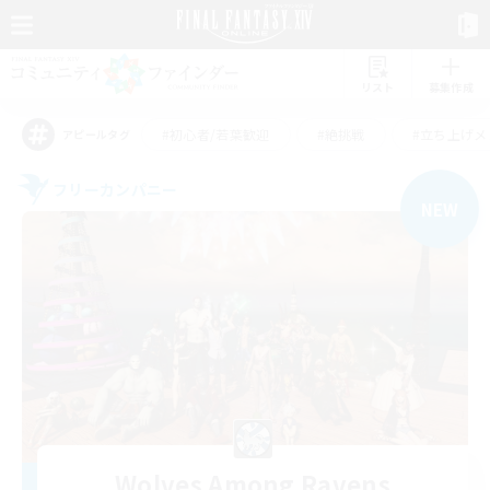
リスト
募集作成
#初心者/若葉歓迎
#絶挑戦
#立ち上げメ
アピールタグ
フリーカンパニー
NEW
Wolves Among Ravens