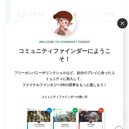
999
募集人数
RP Academy
W
E
L
C
O
M
E
T
O
C
O
M
M
U
N
I
T
Y
F
I
N
D
E
R
!
コミュニティファインダーにようこ
そ！
フリーカンパニーやリンクシェルなど、自分のプレイに合ったコ
ミュニティに加入して、
EN
ファイナルファンタジーXIVの世界をもっと楽しもう！
詳細を見る
募集期間: 2026/09/06 まで
コミュニティファインダーの使い方
フリーカンパニー
NEW