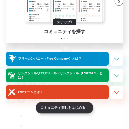
ステップ1
コミュニティを探す
Fullmetal Alliance
フリーカンパニー（Free Company）とは？
追加メンバー募集
Diabolos [Crystal]
リンクシェル/クロスワールドリンクシェル（LS/CWLS）と
は？
78
募集人数
PvPチームとは？
LGBTQ+ Friendly
コミュニティ探しをはじめる！