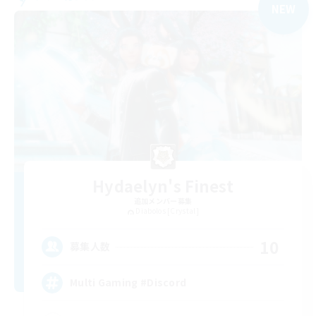
NEW
Hydaelyn's Finest
追加メンバー募集
Diabolos [Crystal]
10
募集人数
Multi Gaming #Discord