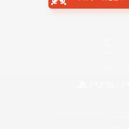
X
/
News
レーティング制度について
©2026 Sony Interactive Entertainment LLC."PlayStation
Microsoft, the 
Windows is e