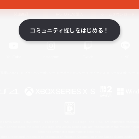
関連商品
e-STOREで購入
ゲームダウンロード
コミュニティ探しをはじめる！
Official Information
YouTube
Instagram
Twitch
LINE
著作権について
プライバシーポリシー
サポートセンター
ライセンス
ルール＆ポリシー
 Family Mark", "PlayStation", "PS5 logo", "PS5", "PS4 logo" and "PS4" are registered trademark
XBOX Sphere mark, the Series X|S logo and XBOX Series X|S are trademarks of the Microsoft gro
Nintendo Switch is a trademark of Nintendo.
ither a registered trademark or trademark of Microsoft Corporation in the United States and/or oth