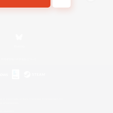
Bluesky
利用者情報の外部送信について
s or trademarks of Sony Interactive Entertainment Inc.
up of companies.
er countries.