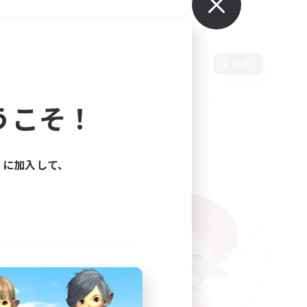
変更
うこそ！
ィに加入して、
た。