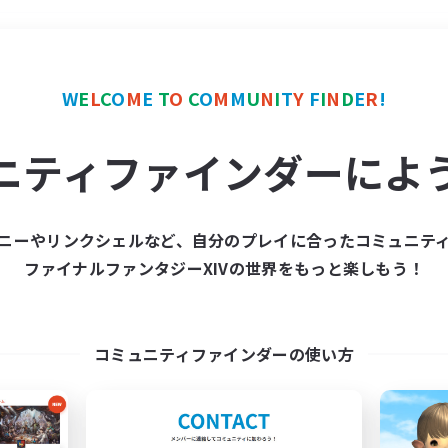
＃モブハント
使用言語
W
E
L
C
O
M
E
T
O
C
O
M
M
U
N
I
T
Y
F
I
N
D
E
R
!
ニティファインダーによ
ニーやリンクシェルなど、自分のプレイに合ったコミュニテ
ファイナルファンタジーXIVの世界をもっと楽しもう！
募集数 0件
集が見つかりませんでし
コミュニティファインダーの使い方
条件を変えて検索してみるでっす！