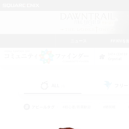
ニュース
FFXIVを
DATA CENTER
Crystal
ALL
フリー
(0)
アピールタグ
#初心者/若葉歓迎
#絶挑戦
#学生中心
#なんでも楽しむ
#モブハント
#
#演奏
#ミラプリ（ミラ