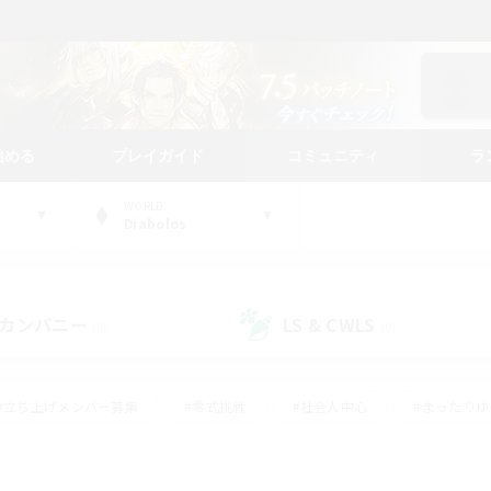
始める
プレイガイド
コミュニティ
ラ
WORLD
Diabolos
カンパニー
LS & CWLS
(0)
(0)
#立ち上げメンバー募集
#零式挑戦
#社会人中心
#まったり
体験歓迎
#クラフター中心
#ロールプレイ
#ギャザラー中心
ージュプリズム）
#スクリーンショット撮影
#クリア目指して頑張る