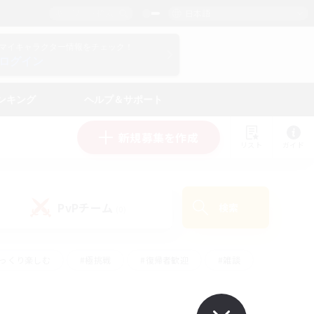
日本語
マイキャラクター情報をチェック！
ログイン
ンキング
ヘルプ＆サポート
新規募集を作成
リスト
ガイド
PvPチーム
検索
(0)
ゆっくり楽しむ
#極挑戦
#復帰者歓迎
#雑談
#ハウジング
#トレジャーハント
#レベリング
#プレイヤー主催イベント