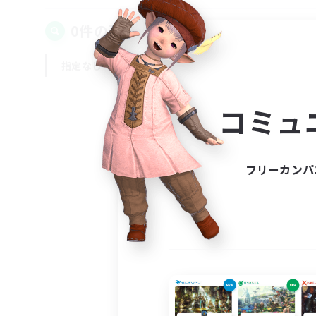
0件の募集が見つかりました！
指定なし
平日
週末
コミュ
フリーカンパ
募