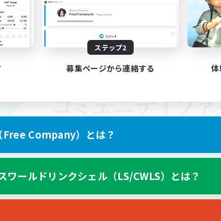
ステップ2
す
募集ページから連絡する
体
ree Company）とは？
スワールドリンクシェル（LS/CWLS）とは？
スマートフォン版へ