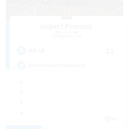
Impact Protocol
追加メンバー募集
Balmung [Crystal]
22
募集人数
Active Discord/Community
EN