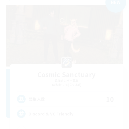
NEW
Cosmic Sanctuary
追加メンバー募集
Balmung [Crystal]
10
募集人数
Discord & VC Friendly