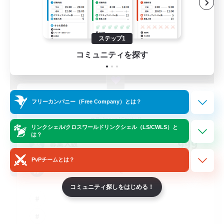
ステップ1
コミュニティを探す
FINAL FANTASY
フリーカンパニー（Free Company）とは？
追加メンバー募集
Balmung [Crystal]
リンクシェル/クロスワールドリンクシェル（LS/CWLS）と
は？
999
募集人数
PvPチームとは？
★FINAL FANTASY★QUIET FC★
コミュニティ探しをはじめる！