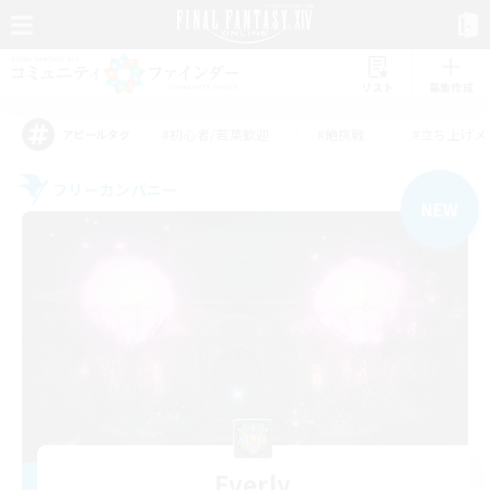
リスト
募集作成
#初心者/若葉歓迎
#絶挑戦
#立ち上げメ
アピールタグ
フリーカンパニー
NEW
Everly