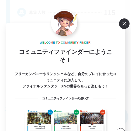
115
募集人数
Adventurer's Guild
W
E
L
C
O
M
E
T
O
C
O
M
M
U
N
I
T
Y
F
I
N
D
E
R
!
コミュニティファインダーにようこ
そ！
フリーカンパニーやリンクシェルなど、自分のプレイに合ったコ
ミュニティに加入して、
EN
ファイナルファンタジーXIVの世界をもっと楽しもう！
詳細を見る
募集期間: 2026/09/06 まで
コミュニティファインダーの使い方
フリーカンパニー
NEW