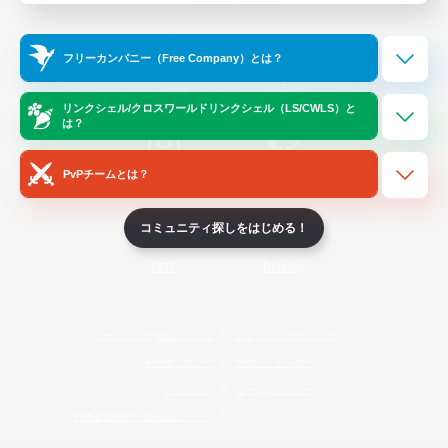
Official Information
フリーカンパニー（Free Company）とは？
/
X
News
YouTube
リンクシェル/クロスワールドリンクシェル（LS/CWLS）と
は？
PvPチームとは？
Instagram
Twitch
コミュニティ探しをはじめる！
LINE
Bluesky
レーティング制度について
プライバシーポリシー
著作権について
サポートセンター
ライセンス
ルール＆ポリシー
利用者情報の外部送信について