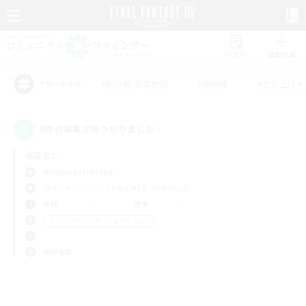
リスト
募集作成
#初心者/若葉歓迎
#絶挑戦
#立ち上げメ
アピールタグ
0件の募集が見つかりました！
指定なし
Balmung (Crystal)
フリーカンパニー
LS & CWLS
PvPチーム
平日
週末
＃ミラプリ（ミラージュプリズム）
使用言語