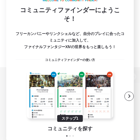
W
E
L
C
O
M
E
T
O
C
O
M
M
U
N
I
T
Y
F
I
N
D
E
R
!
コミュニティファインダーにようこ
そ！
フリーカンパニーやリンクシェルなど、自分のプレイに合ったコ
ミュニティに加入して、
ファイナルファンタジーXIVの世界をもっと楽しもう！
コミュニティファインダーの使い方
パソコン版へ
関連商品
e-STOREで購入
ステップ1
ゲームダウンロード
コミュニティを探す