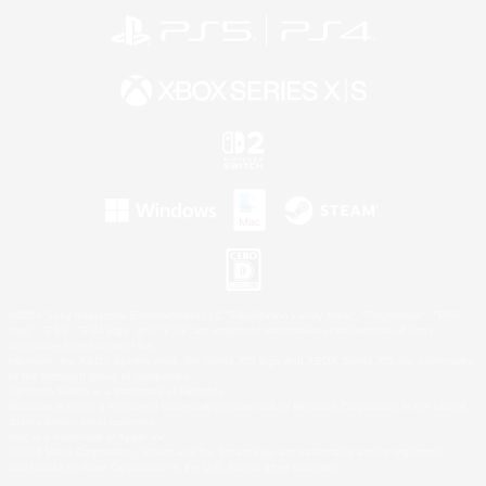
©2026 Sony Interactive Entertainment LLC."PlayStation Family Mark", "PlayStation", "PS5
logo", "PS5", "PS4 logo" and "PS4" are registered trademarks or trademarks of Sony
Interactive Entertainment Inc.
Microsoft, the XBOX Sphere mark, the Series X|S logo and XBOX Series X|S are trademarks
of the Microsoft group of companies.
Nintendo Switch is a trademark of Nintendo.
Windows is either a registered trademark or trademark of Microsoft Corporation in the United
States and/or other countries.
Mac is a trademark of Apple Inc.
©2026 Valve Corporation. Steam and the Steam logo are trademarks and/or registered
trademarks of Valve Corporation in the U.S. and/or other countries.