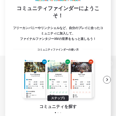
W
E
L
C
O
M
E
T
O
C
O
M
M
U
N
I
T
Y
F
I
N
D
E
R
!
コミュニティファインダーにようこ
そ！
フリーカンパニーやリンクシェルなど、自分のプレイに合ったコ
ミュニティに加入して、
ファイナルファンタジーXIVの世界をもっと楽しもう！
コミュニティファインダーの使い方
パソコン版へ
関連商品
e-STOREで購入
ステップ1
ゲームダウンロード
コミュニティを探す