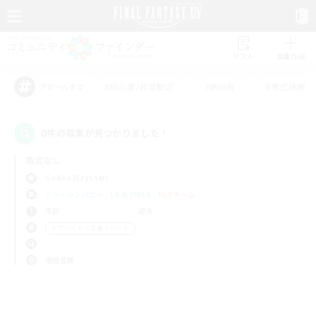
リスト
募集作成
#初心者/若葉歓迎
#絶挑戦
#零式挑戦
アピールタグ
0件の募集が見つかりました！
指定なし
Goblin (Crystal)
フリーカンパニー
LS & CWLS
PvPチーム
平日
週末
＃プレイヤー主催イベント
使用言語