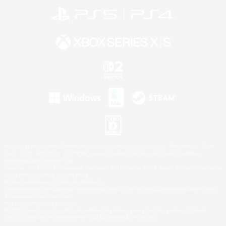
©2026 Sony Interactive Entertainment LLC."PlayStation Family Mark", "PlayStation", "PS5
logo", "PS5", "PS4 logo" and "PS4" are registered trademarks or trademarks of Sony
Interactive Entertainment Inc.
Microsoft, the XBOX Sphere mark, the Series X|S logo and XBOX Series X|S are trademarks
of the Microsoft group of companies.
Nintendo Switch is a trademark of Nintendo.
Windows is either a registered trademark or trademark of Microsoft Corporation in the United
States and/or other countries.
Mac is a trademark of Apple Inc.
©2026 Valve Corporation. Steam and the Steam logo are trademarks and/or registered
trademarks of Valve Corporation in the U.S. and/or other countries.