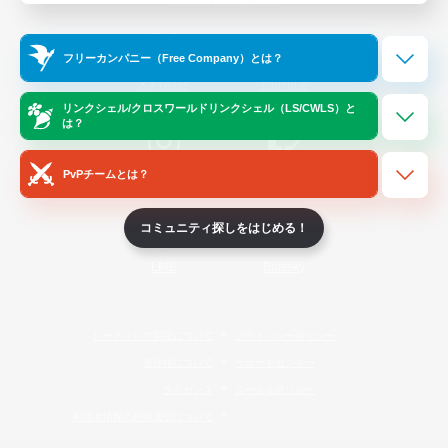
Official Information
フリーカンパニー（Free Company）とは？
/
X
News
YouTube
リンクシェル/クロスワールドリンクシェル（LS/CWLS）と
は？
PvPチームとは？
Instagram
Twitch
コミュニティ探しをはじめる！
LINE
Bluesky
レーティング制度について
プライバシーポリシー
著作権について
サポートセンター
ライセンス
ルール＆ポリシー
利用者情報の外部送信について