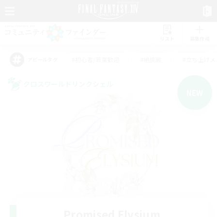
リスト
募集作成
#初心者/若葉歓迎
#絶挑戦
#立ち上げメ
アピールタグ
クロスワールドリンクシェル
NEW
Promised Elysium