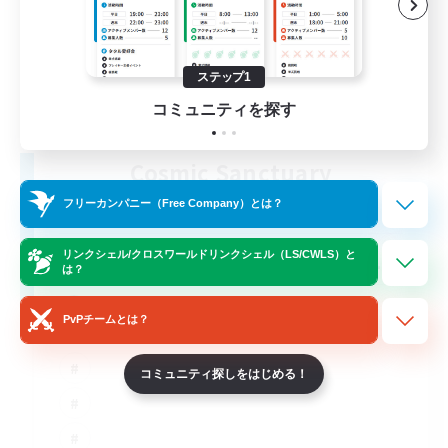
ステップ1
コミュニティを探す
Cosmic Sanctuary
追加メンバー募集
フリーカンパニー（Free Company）とは？
Balmung [Crystal]
10
リンクシェル/クロスワールドリンクシェル（LS/CWLS）と
募集人数
は？
Discord & VC Friendly
PvPチームとは？
コミュニティ探しをはじめる！