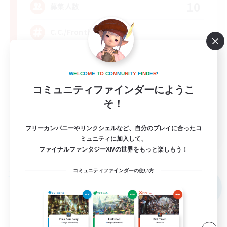
10
募集人数
C.C./Frontline
W
E
L
C
O
M
E
T
O
C
O
M
M
U
N
I
T
Y
F
I
N
D
E
R
!
コミュニティファインダーにようこ
そ！
EN
フリーカンパニーやリンクシェルなど、自分のプレイに合ったコ
ミュニティに加入して、
詳細を見る
ファイナルファンタジーXIVの世界をもっと楽しもう！
募集期間: 2026/09/05 まで
コミュニティファインダーの使い方
フリーカンパニー
NEW