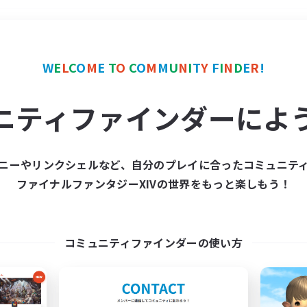
＃モブハント
使用言語
W
E
L
C
O
M
E
T
O
C
O
M
M
U
N
I
T
Y
F
I
N
D
E
R
!
ニティファインダーによ
ニーやリンクシェルなど、自分のプレイに合ったコミュニテ
ファイナルファンタジーXIVの世界をもっと楽しもう！
募集数 0件
集が見つかりませんでし
コミュニティファインダーの使い方
条件を変えて検索してみるでっす！