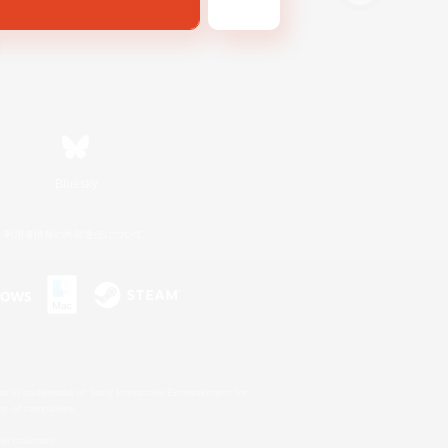
Bluesky
利用者情報の外部送信について
s or trademarks of Sony Interactive Entertainment Inc.
up of companies.
er countries.