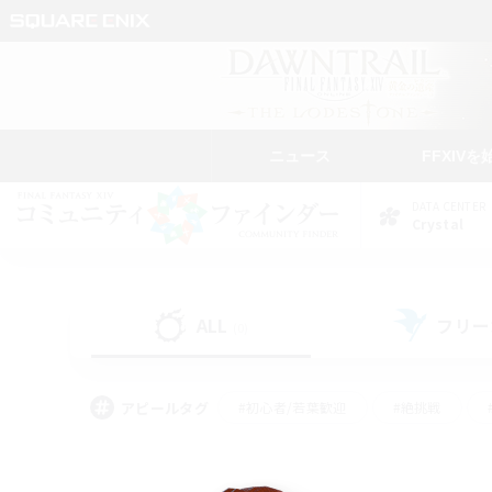
ニュース
FFXIVを
DATA CENTER
Crystal
ALL
フリー
(0)
アピールタグ
#初心者/若葉歓迎
#絶挑戦
#なんでも楽しむ
#学生中心
#モブハント
#レベリング
#クリア目指し