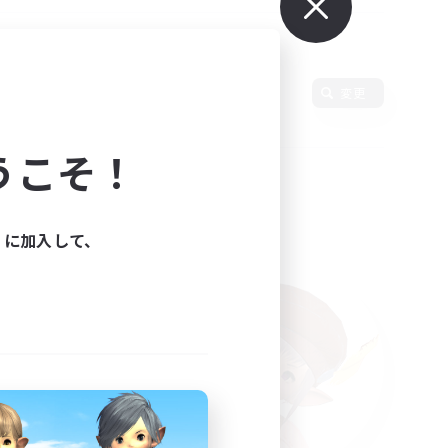
変更
うこそ！
ィに加入して、
た。