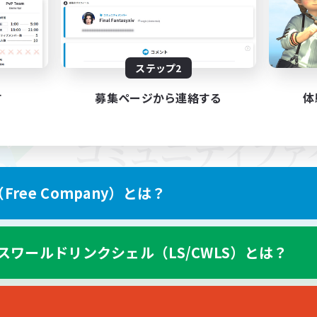
ステップ2
す
募集ページから連絡する
体
ree Company）とは？
スワールドリンクシェル（LS/CWLS）とは？
スマートフォン版へ