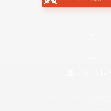
X
/
News
レーティング制度について
©2026 Sony Interactive Entertainment LLC."PlayStation
Microsoft, the 
Windows is e