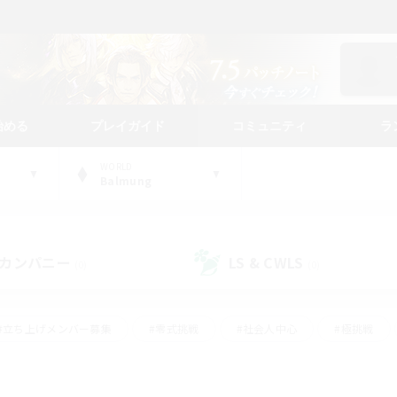
始める
プレイガイド
コミュニティ
ラ
WORLD
Balmung
カンパニー
LS & CWLS
(0)
(0)
#立ち上げメンバー募集
#零式挑戦
#社会人中心
#極挑戦
#体験歓迎
#ロールプレイ
#ギャザラー中心
#クラフター中
て頑張る
#スクリーンショット撮影
#ミラプリ（ミラージュプリズム