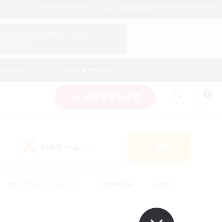
日本語
マイキャラクター情報をチェック！
ログイン
ンキング
ヘルプ＆サポート
新規募集を作成
リスト
ガイド
PvPチーム
検索
(0)
#まったりゆっくり楽しむ
#復帰者歓迎
#雑談
心
#演奏
#トレジャーハント
#ハウジング
）
#プレイヤー主催イベント