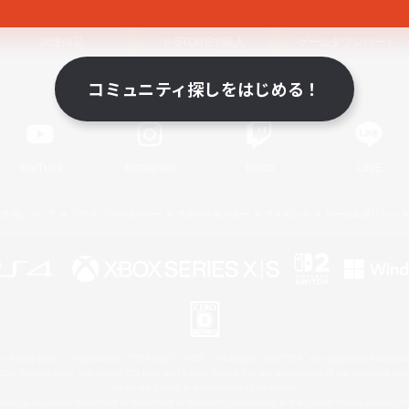
関連商品
e-STOREで購入
ゲームダウンロード
コミュニティ探しをはじめる！
Official Information
YouTube
Instagram
Twitch
LINE
著作権について
プライバシーポリシー
サポートセンター
ライセンス
ルール＆ポリシー
 Family Mark", "PlayStation", "PS5 logo", "PS5", "PS4 logo" and "PS4" are registered trademark
XBOX Sphere mark, the Series X|S logo and XBOX Series X|S are trademarks of the Microsoft gro
Nintendo Switch is a trademark of Nintendo.
ither a registered trademark or trademark of Microsoft Corporation in the United States and/or oth