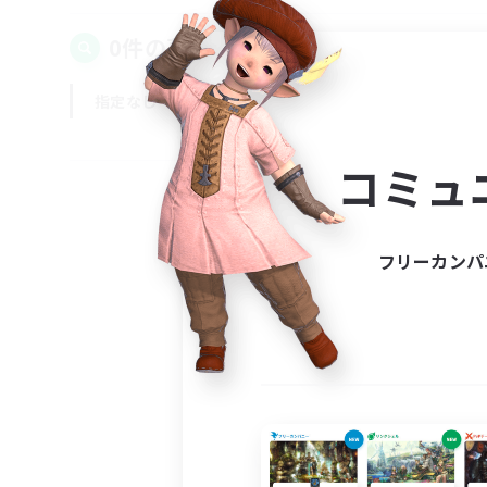
0件の募集が見つかりました！
指定なし
平日
週末
コミュ
フリーカンパ
募