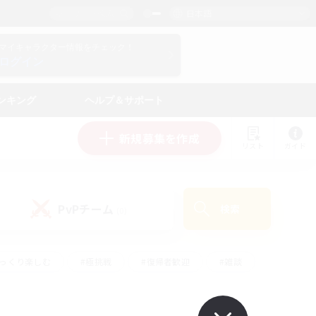
日本語
マイキャラクター情報をチェック！
ログイン
ンキング
ヘルプ＆サポート
新規募集を作成
リスト
ガイド
PvPチーム
検索
(0)
ゆっくり楽しむ
#極挑戦
#復帰者歓迎
#雑談
ルプレイ
#トレジャーハント
#レベリング
して頑張る
#プレイヤー主催イベント