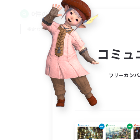
0件の募集が見つかりました！
指定なし
平日
週末
コミュ
フリーカンパ
募