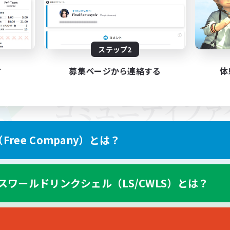
ステップ2
す
募集ページから連絡する
体
ree Company）とは？
スワールドリンクシェル（LS/CWLS）とは？
スマートフォン版へ