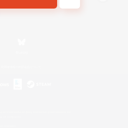
Bluesky
利用者情報の外部送信について
s or trademarks of Sony Interactive Entertainment Inc.
up of companies.
er countries.