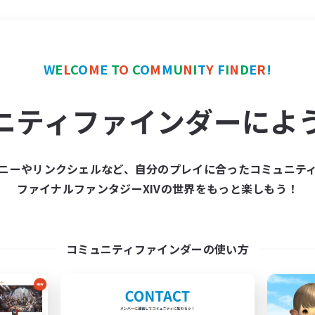
＃ギャザラー中心
使用言
W
E
L
C
O
M
E
T
O
C
O
M
M
U
N
I
T
Y
F
I
N
D
E
R
!
ニティファインダーによ
ニーやリンクシェルなど、自分のプレイに合ったコミュニテ
ファイナルファンタジーXIVの世界をもっと楽しもう！
募集数 0件
集が見つかりませんでし
コミュニティファインダーの使い方
条件を変えて検索してみるでっす！