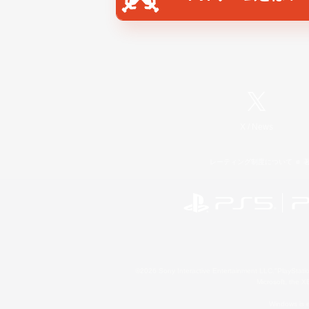
X
/
News
レーティング制度について
©2026 Sony Interactive Entertainment LLC."PlayStation
Microsoft, the 
Windows is e