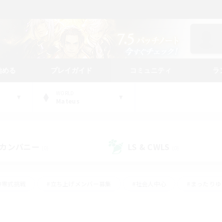
始める
プレイガイド
コミュニティ
ラ
WORLD
Mateus
カンパニー
LS & CWLS
(0)
(0)
#零式挑戦
#立ち上げメンバー募集
#社会人中心
#まったり
#体験歓迎
#クラフター中心
#ギャザラー中心
#ロー
ング
#演奏
#ミラプリ（ミラージュプリズム）
#クリア目指