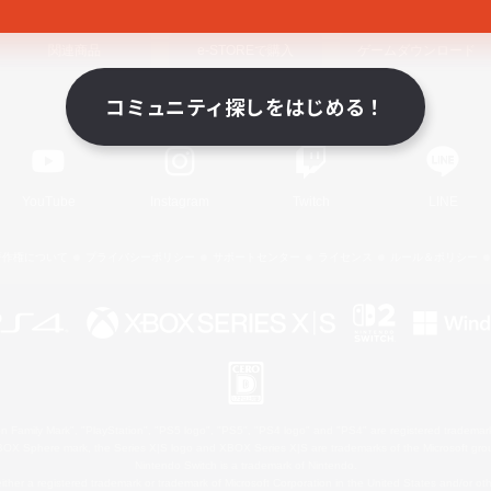
関連商品
e-STOREで購入
ゲームダウンロード
コミュニティ探しをはじめる！
Official Information
YouTube
Instagram
Twitch
LINE
著作権について
プライバシーポリシー
サポートセンター
ライセンス
ルール＆ポリシー
 Family Mark", "PlayStation", "PS5 logo", "PS5", "PS4 logo" and "PS4" are registered trademark
XBOX Sphere mark, the Series X|S logo and XBOX Series X|S are trademarks of the Microsoft gro
Nintendo Switch is a trademark of Nintendo.
ither a registered trademark or trademark of Microsoft Corporation in the United States and/or oth