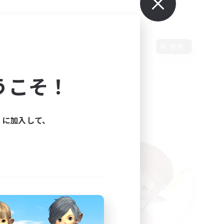
語
変更
うこそ！
ィに加入して、
た。