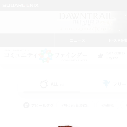
ニュース
FFXIVを
DATA CENTER
Crystal
ALL
フリー
(0)
アピールタグ
#初心者/若葉歓迎
#絶挑戦
#モブハント
#学生中心
#なんでも楽しむ
#スクリーンショット撮影
#ハウジ