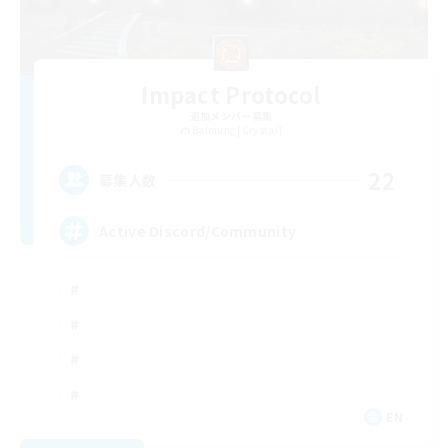
Impact Protocol
追加メンバー募集
Balmung [Crystal]
22
募集人数
Active Discord/Community
EN