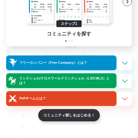
ステップ1
コミュニティを探す
The Blood Pact
追加メンバー募集
フリーカンパニー（Free Company）とは？
Balmung [Crystal]
リンクシェル/クロスワールドリンクシェル（LS/CWLS）と
--
募集人数
は？
Goth
PvPチームとは？
コミュニティ探しをはじめる！