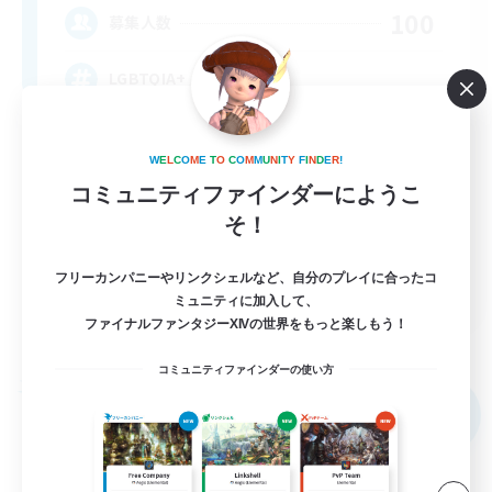
100
募集人数
LGBTQIA+
W
E
L
C
O
M
E
T
O
C
O
M
M
U
N
I
T
Y
F
I
N
D
E
R
!
コミュニティファインダーにようこ
そ！
フリーカンパニーやリンクシェルなど、自分のプレイに合ったコ
EN
ミュニティに加入して、
ファイナルファンタジーXIVの世界をもっと楽しもう！
詳細を見る
募集期間: 2026/09/03 まで
コミュニティファインダーの使い方
フリーカンパニー
NEW