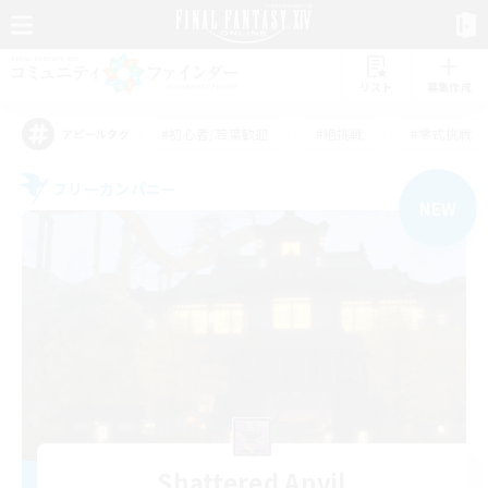
リスト
募集作成
#初心者/若葉歓迎
#絶挑戦
#零式挑戦
アピールタグ
フリーカンパニー
NEW
Shattered Anvil