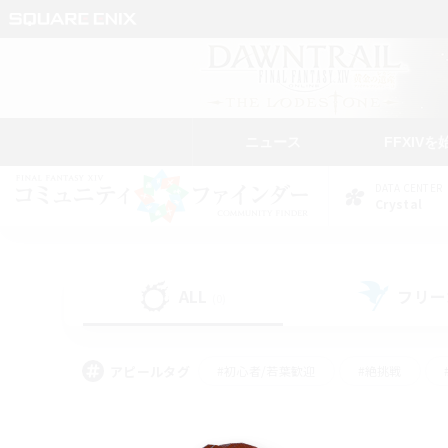
ニュース
FFXIVを
DATA CENTER
Crystal
ALL
フリー
(0)
アピールタグ
#初心者/若葉歓迎
#絶挑戦
#学生中心
#なんでも楽しむ
#モブハント
#
#演奏
#ミラプリ（ミラ