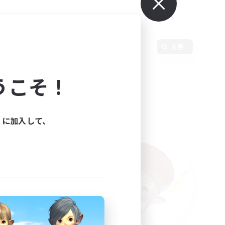
変更
うこそ！
ィに加入して、
た。