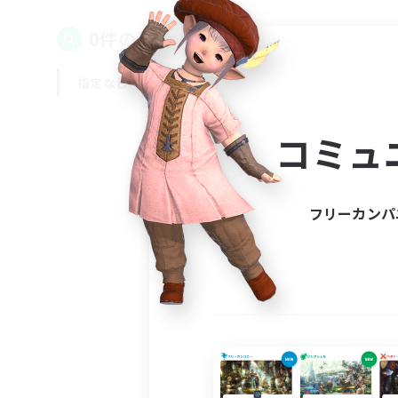
0件の募集が見つかりました！
指定なし
平日
週末
コミュ
フリーカンパ
募