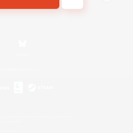
Bluesky
利用者情報の外部送信について
s or trademarks of Sony Interactive Entertainment Inc.
up of companies.
er countries.