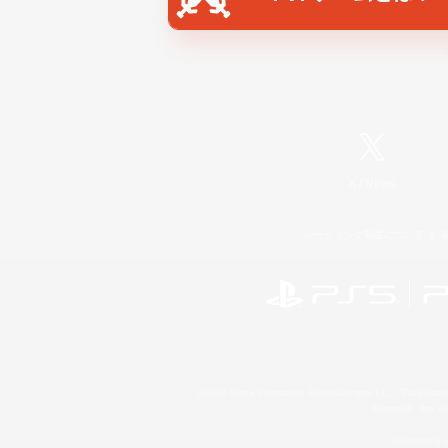
X
/
News
レーティング制度について
©2026 Sony Interactive Entertainment LLC."PlayStation
Microsoft, the 
Windows is e