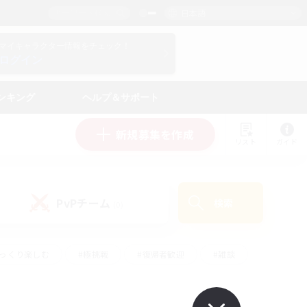
日本語
マイキャラクター情報をチェック！
ログイン
ンキング
ヘルプ＆サポート
新規募集を作成
リスト
ガイド
PvPチーム
検索
(0)
ゆっくり楽しむ
#極挑戦
#復帰者歓迎
#雑談
#ハウジング
#トレジャーハント
#レベリング
#プレイヤー主催イベント