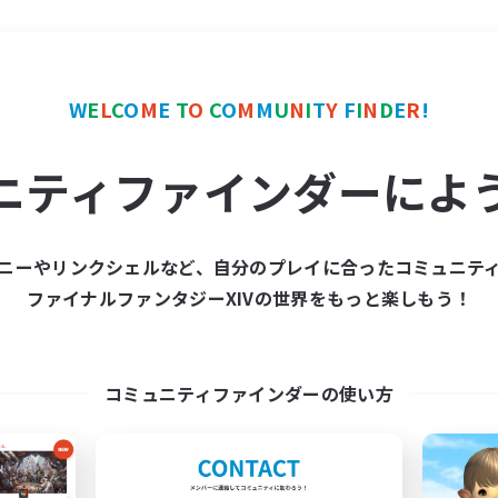
＃零式挑戦
使用言語
W
E
L
C
O
M
E
T
O
C
O
M
M
U
N
I
T
Y
F
I
N
D
E
R
!
ニティファインダーによ
ニーやリンクシェルなど、自分のプレイに合ったコミュニテ
ファイナルファンタジーXIVの世界をもっと楽しもう！
募集数 0件
集が見つかりませんでし
コミュニティファインダーの使い方
条件を変えて検索してみるでっす！