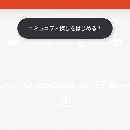
関連商品
e-STOREで購入
ゲームダウンロード
コミュニティ探しをはじめる！
Official Information
YouTube
Instagram
Twitch
LINE
著作権について
プライバシーポリシー
サポートセンター
ライセンス
ルール＆ポリシー
 Family Mark", "PlayStation", "PS5 logo", "PS5", "PS4 logo" and "PS4" are registered trademark
XBOX Sphere mark, the Series X|S logo and XBOX Series X|S are trademarks of the Microsoft gro
Nintendo Switch is a trademark of Nintendo.
ither a registered trademark or trademark of Microsoft Corporation in the United States and/or oth