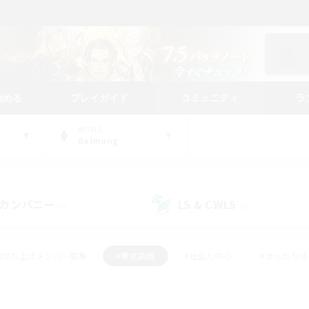
始める
プレイガイド
コミュニティ
ラ
WORLD
Balmung
カンパニー
LS & CWLS
(0)
(0)
#立ち上げメンバー募集
#零式挑戦
#社会人中心
#まったり
体験歓迎
#クラフター中心
#ロールプレイ
#ギャザラー中心
ージュプリズム）
#スクリーンショット撮影
#クリア目指して頑張る