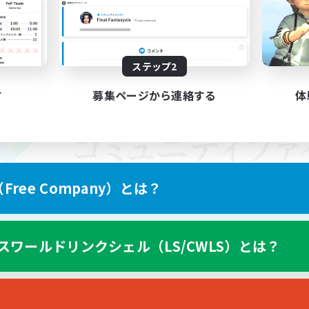
ステップ2
す
募集ページから連絡する
体
ree Company）とは？
スワールドリンクシェル（LS/CWLS）とは？
スマートフォン版へ