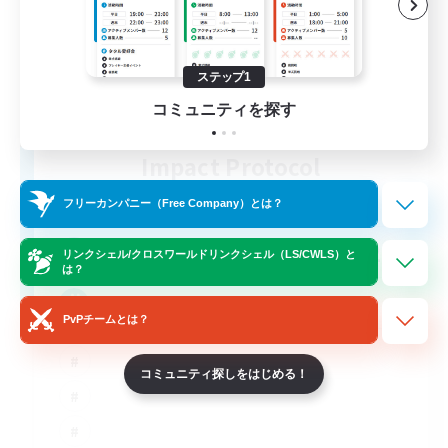
ステップ1
コミュニティを探す
Impact Protocol
追加メンバー募集
Balmung [Crystal]
フリーカンパニー（Free Company）とは？
22
募集人数
リンクシェル/クロスワールドリンクシェル（LS/CWLS）と
は？
Active Discord/Community
PvPチームとは？
コミュニティ探しをはじめる！