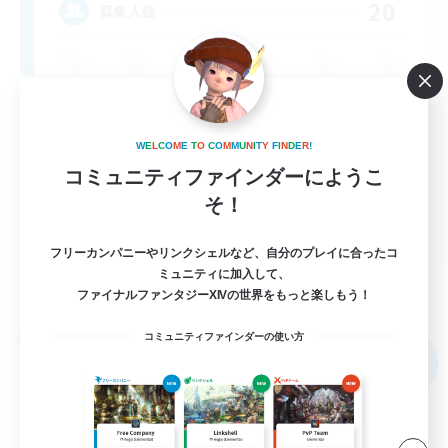
20
募集人数
W
E
L
C
O
M
E
T
O
C
O
M
M
U
N
I
T
Y
F
I
N
D
E
R
!
コミュニティファインダーにようこ
そ！
EN
フリーカンパニーやリンクシェルなど、自分のプレイに合ったコ
ミュニティに加入して、
詳細を見る
ファイナルファンタジーXIVの世界をもっと楽しもう！
募集期間: 2026/09/04 まで
コミュニティファインダーの使い方
フリーカンパニー
NEW