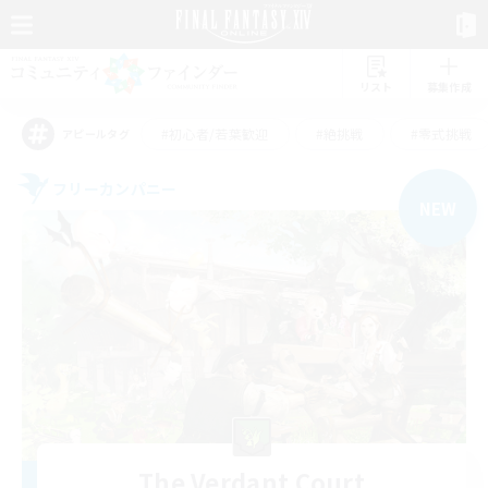
リスト
募集作成
#初心者/若葉歓迎
#絶挑戦
#零式挑戦
アピールタグ
フリーカンパニー
NEW
The Verdant Court