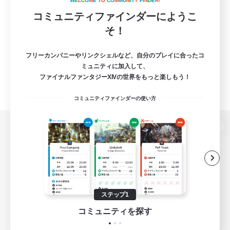
W
E
L
C
O
M
E
T
O
C
O
M
M
U
N
I
T
Y
F
I
N
D
E
R
!
コミュニティファインダーにようこ
そ！
フリーカンパニーやリンクシェルなど、自分のプレイに合ったコ
ミュニティに加入して、
ファイナルファンタジーXIVの世界をもっと楽しもう！
コミュニティファインダーの使い方
パソコン版へ
関連商品
e-STOREで購入
ステップ1
ゲームダウンロード
コミュニティを探す