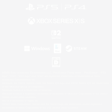
©2026 Sony Interactive Entertainment LLC."PlayStation Family Mark", "PlayStation", "PS5
logo", "PS5", "PS4 logo" and "PS4" are registered trademarks or trademarks of Sony
Interactive Entertainment Inc.
Microsoft, the XBOX Sphere mark, the Series X|S logo and XBOX Series X|S are trademarks
of the Microsoft group of companies.
Nintendo Switch is a trademark of Nintendo.
Windows is either a registered trademark or trademark of Microsoft Corporation in the United
States and/or other countries.
Mac is a trademark of Apple Inc.
©2026 Valve Corporation. Steam and the Steam logo are trademarks and/or registered
trademarks of Valve Corporation in the U.S. and/or other countries.