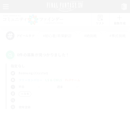
リスト
募集作成
#初心者/若葉歓迎
#絶挑戦
#零式挑戦
アピールタグ
0件の募集が見つかりました！
指定なし
Balmung (Crystal)
フリーカンパニー
LS & CWLS
PvPチーム
平日
週末
＃演奏
使用言語