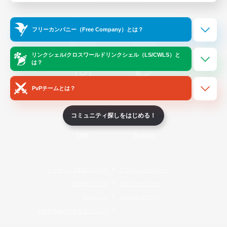
Official Information
フリーカンパニー（Free Company）とは？
/
X
News
YouTube
リンクシェル/クロスワールドリンクシェル（LS/CWLS）と
は？
PvPチームとは？
Instagram
Twitch
コミュニティ探しをはじめる！
LINE
Bluesky
レーティング制度について
プライバシーポリシー
著作権について
サポートセンター
ライセンス
ルール＆ポリシー
利用者情報の外部送信について