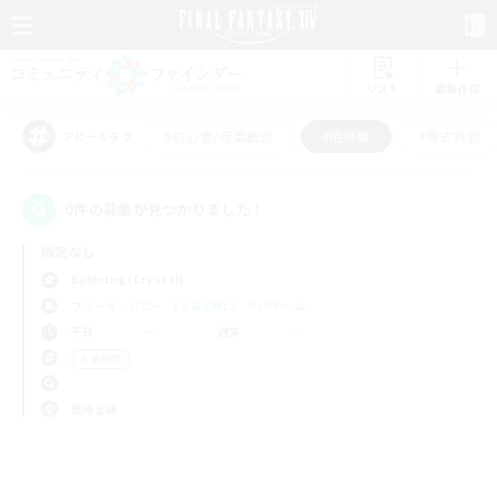
リスト
募集作成
#初心者/若葉歓迎
#絶挑戦
#零式挑戦
アピールタグ
0件の募集が見つかりました！
指定なし
Balmung (Crystal)
フリーカンパニー
LS & CWLS
PvPチーム
平日
週末
＃絶挑戦
使用言語