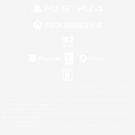
©2026 Sony Interactive Entertainment LLC."PlayStation Family Mark", "PlayStation", "PS5
logo", "PS5", "PS4 logo" and "PS4" are registered trademarks or trademarks of Sony
Interactive Entertainment Inc.
Microsoft, the XBOX Sphere mark, the Series X|S logo and XBOX Series X|S are trademarks
of the Microsoft group of companies.
Nintendo Switch is a trademark of Nintendo.
Windows is either a registered trademark or trademark of Microsoft Corporation in the United
States and/or other countries.
Mac is a trademark of Apple Inc.
©2026 Valve Corporation. Steam and the Steam logo are trademarks and/or registered
trademarks of Valve Corporation in the U.S. and/or other countries.