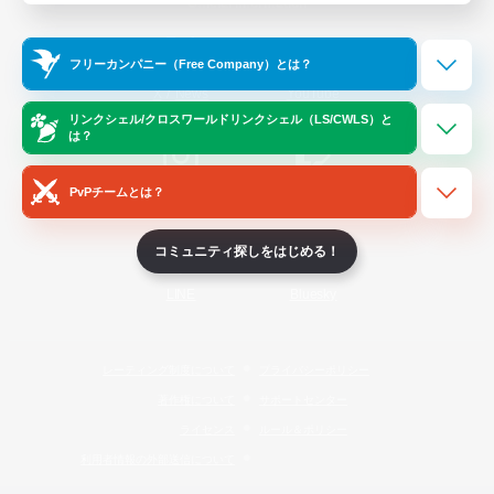
Official Information
フリーカンパニー（Free Company）とは？
/
X
News
YouTube
リンクシェル/クロスワールドリンクシェル（LS/CWLS）と
は？
PvPチームとは？
Instagram
Twitch
コミュニティ探しをはじめる！
LINE
Bluesky
レーティング制度について
プライバシーポリシー
著作権について
サポートセンター
ライセンス
ルール＆ポリシー
利用者情報の外部送信について