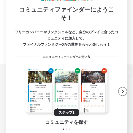
W
E
L
C
O
M
E
T
O
C
O
M
M
U
N
I
T
Y
F
I
N
D
E
R
!
コミュニティファインダーにようこ
そ！
フリーカンパニーやリンクシェルなど、自分のプレイに合ったコ
ミュニティに加入して、
ファイナルファンタジーXIVの世界をもっと楽しもう！
コミュニティファインダーの使い方
パソコン版へ
関連商品
e-STOREで購入
ステップ1
ゲームダウンロード
コミュニティを探す