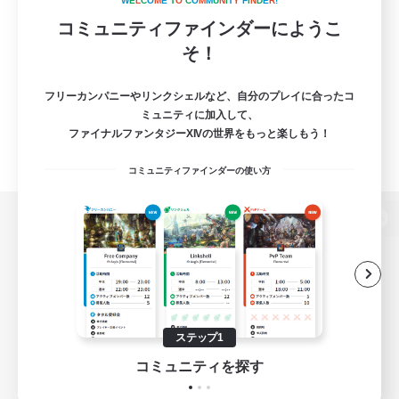
W
E
L
C
O
M
E
T
O
C
O
M
M
U
N
I
T
Y
F
I
N
D
E
R
!
コミュニティファインダーにようこ
そ！
フリーカンパニーやリンクシェルなど、自分のプレイに合ったコ
ミュニティに加入して、
ファイナルファンタジーXIVの世界をもっと楽しもう！
コミュニティファインダーの使い方
パソコン版へ
関連商品
e-STOREで購入
ステップ1
ゲームダウンロード
コミュニティを探す