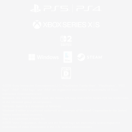
©2026 Sony Interactive Entertainment LLC."PlayStation Family Mark", "PlayStation", "PS5
logo", "PS5", "PS4 logo" and "PS4" are registered trademarks or trademarks of Sony
Interactive Entertainment Inc.
Microsoft, the XBOX Sphere mark, the Series X|S logo and XBOX Series X|S are trademarks
of the Microsoft group of companies.
Nintendo Switch is a trademark of Nintendo.
Windows is either a registered trademark or trademark of Microsoft Corporation in the United
States and/or other countries.
Mac is a trademark of Apple Inc.
©2026 Valve Corporation. Steam and the Steam logo are trademarks and/or registered
trademarks of Valve Corporation in the U.S. and/or other countries.