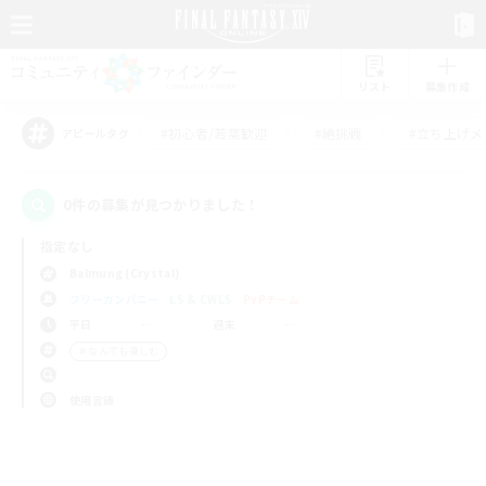
リスト
募集作成
#初心者/若葉歓迎
#絶挑戦
#立ち上げメ
アピールタグ
0件の募集が見つかりました！
指定なし
Balmung (Crystal)
フリーカンパニー
LS & CWLS
PvPチーム
平日
週末
＃なんでも楽しむ
使用言語