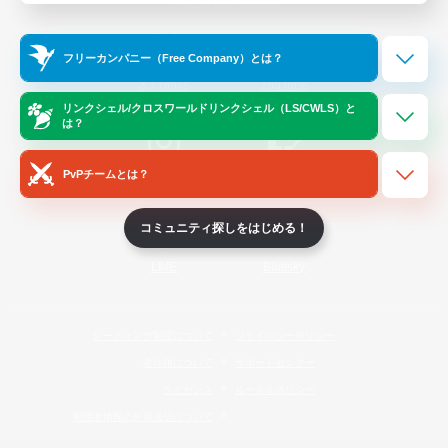
Official Information
フリーカンパニー（Free Company）とは？
/
X
News
YouTube
リンクシェル/クロスワールドリンクシェル（LS/CWLS）と
は？
PvPチームとは？
Instagram
Twitch
コミュニティ探しをはじめる！
LINE
Bluesky
レーティング制度について
プライバシーポリシー
著作権について
サポートセンター
ライセンス
ルール＆ポリシー
利用者情報の外部送信について