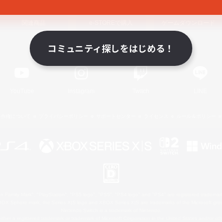
関連商品
e-STOREで購入
ゲームダウンロード
コミュニティ探しをはじめる！
Official Information
YouTube
Instagram
Twitch
LINE
著作権について
プライバシーポリシー
サポートセンター
ライセンス
ルール＆ポリシー
 Family Mark", "PlayStation", "PS5 logo", "PS5", "PS4 logo" and "PS4" are registered trademark
XBOX Sphere mark, the Series X|S logo and XBOX Series X|S are trademarks of the Microsoft gro
Nintendo Switch is a trademark of Nintendo.
ither a registered trademark or trademark of Microsoft Corporation in the United States and/or oth