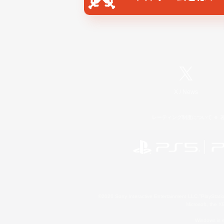
X
/
News
レーティング制度について
©2026 Sony Interactive Entertainment LLC."PlayStation
Microsoft, the 
Windows is e