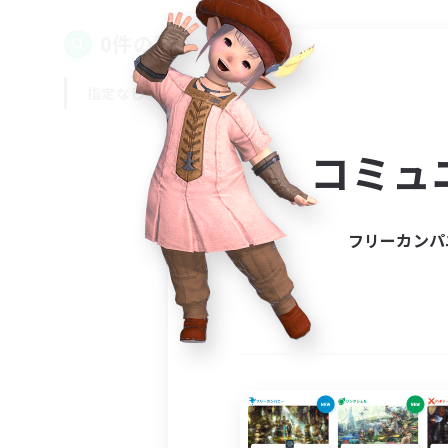
0件の募集が見つかりました！
指定なし
平日
週末
コミュ
フリーカンパ
募