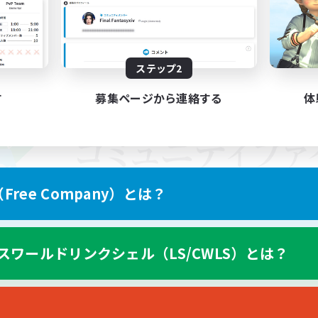
ステップ2
す
募集ページから連絡する
体
ree Company）とは？
スワールドリンクシェル（LS/CWLS）とは？
スマートフォン版へ