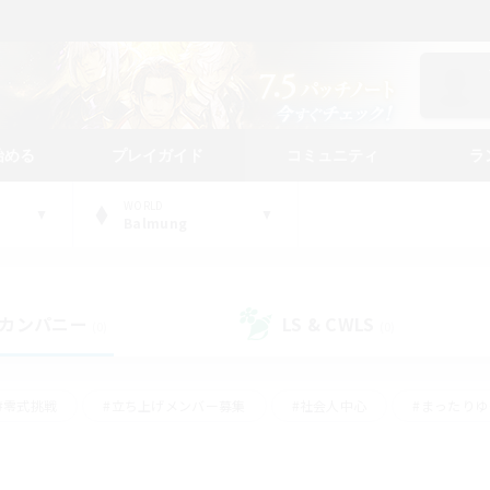
始める
プレイガイド
コミュニティ
ラ
WORLD
Balmung
カンパニー
LS & CWLS
(0)
(0)
#零式挑戦
#立ち上げメンバー募集
#社会人中心
#まったり
#体験歓迎
#クラフター中心
#ギャザラー中心
#ロー
ング
#演奏
#ミラプリ（ミラージュプリズム）
#クリア目指