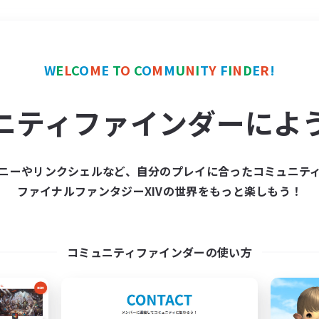
＃クリア目指して頑張る
W
E
L
C
O
M
E
T
O
C
O
M
M
U
N
I
T
Y
F
I
N
D
E
R
!
ニティファインダーによ
ニーやリンクシェルなど、自分のプレイに合ったコミュニテ
ファイナルファンタジーXIVの世界をもっと楽しもう！
募集数 0件
集が見つかりませんでし
コミュニティファインダーの使い方
条件を変えて検索してみるでっす！