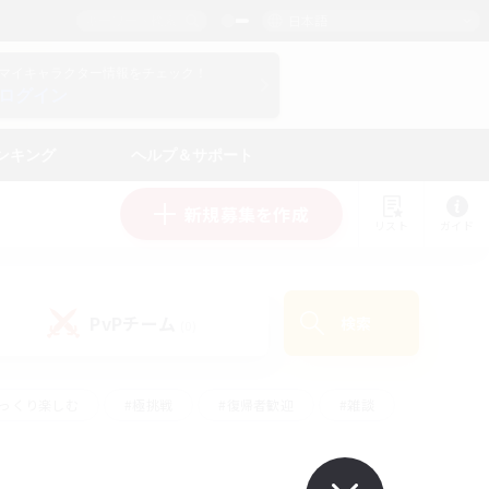
日本語
マイキャラクター情報をチェック！
ログイン
ンキング
ヘルプ＆サポート
新規募集を作成
リスト
ガイド
PvPチーム
検索
(0)
ゆっくり楽しむ
#極挑戦
#復帰者歓迎
#雑談
ルプレイ
#トレジャーハント
#レベリング
して頑張る
#プレイヤー主催イベント