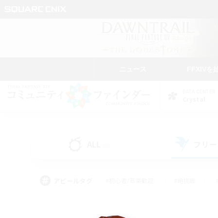
ニュース
FFXIVを
DATA CENTER
Crystal
ALL
フリー
(0)
アピールタグ
#初心者/若葉歓迎
#絶挑戦
#モブハント
#学生中心
#なんでも楽しむ
#スクリーンショット撮影
#ハウジ