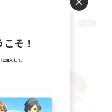
使用言語
変更
うこそ！
ィに加入して、
た。