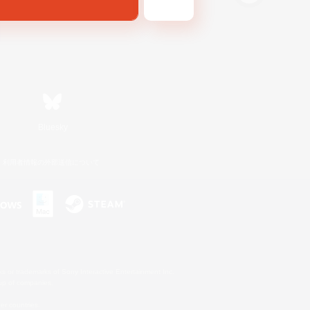
Bluesky
利用者情報の外部送信について
s or trademarks of Sony Interactive Entertainment Inc.
up of companies.
er countries.