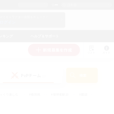
日本語
マイキャラクター情報をチェック！
ログイン
ンキング
ヘルプ＆サポート
新規募集を作成
リスト
ガイド
PvPチーム
検索
(1)
ゆっくり楽しむ
#極挑戦
#復帰者歓迎
#雑談
ルプレイ
#トレジャーハント
#レベリング
して頑張る
#プレイヤー主催イベント