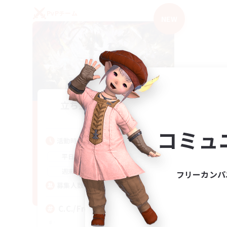
PvPチーム
NEW
立ち上げメンバー募集
Crystal
コミュ
活動時間
1:00
24:00
平日
1:00
24:00
週末
フリーカンパ
10
募集人数
C.C./Frontline