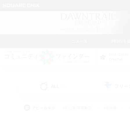
ニュース
FFXIVを
DATA CENTER
Crystal
ALL
フリー
(51)
アピールタグ
#初心者/若葉歓迎
#絶挑戦
#モブハント
#学生中心
#なんでも楽しむ
#スクリーンショット撮影
#ハウジ