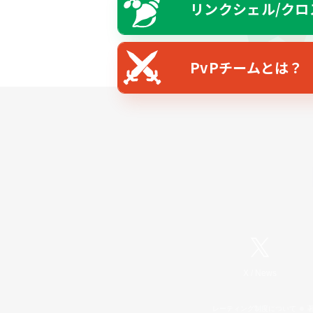
リンクシェル/クロ
PvPチームとは？
X
/
News
レーティング制度について