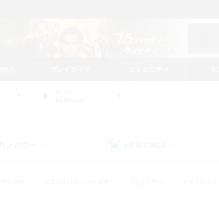
始める
プレイガイド
コミュニティ
ラ
WORLD
Balmung
カンパニー
LS & CWLS
(30)
(20)
#零式挑戦
#立ち上げメンバー募集
#社会人中心
#まったり
#体験歓迎
#クラフター中心
#ギャザラー中心
#ロー
ング
#演奏
#ミラプリ（ミラージュプリズム）
#クリア目指