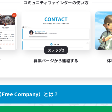
コミュニティファインダーの使い方
ステップ2
す
募集ページから連絡する
体
ree Company）とは？