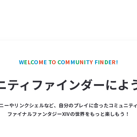
W
E
L
C
O
M
E
T
O
C
O
M
M
U
N
I
T
Y
F
I
N
D
E
R
!
ニティファインダーによ
ニーやリンクシェルなど、自分のプレイに合ったコミュニテ
ファイナルファンタジーXIVの世界をもっと楽しもう！