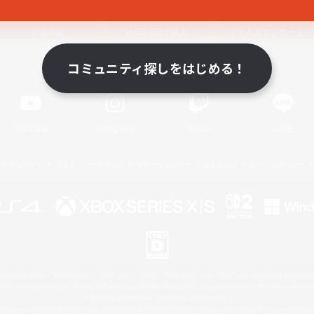
関連商品
e-STOREで購入
ゲームダウンロード
コミュニティ探しをはじめる！
Official Information
YouTube
Instagram
Twitch
LINE
著作権について
プライバシーポリシー
サポートセンター
ライセンス
ルール＆ポリシー
 Family Mark", "PlayStation", "PS5 logo", "PS5", "PS4 logo" and "PS4" are registered trademark
XBOX Sphere mark, the Series X|S logo and XBOX Series X|S are trademarks of the Microsoft gro
Nintendo Switch is a trademark of Nintendo.
ither a registered trademark or trademark of Microsoft Corporation in the United States and/or oth