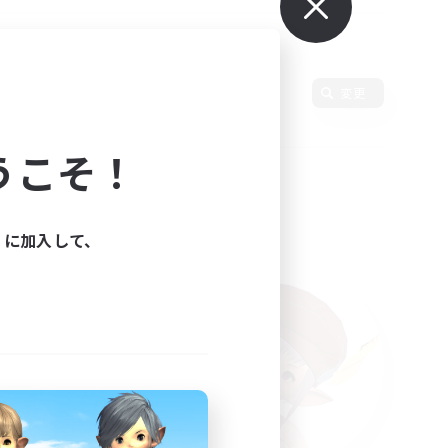
使用言語
変更
うこそ！
ィに加入して、
た。