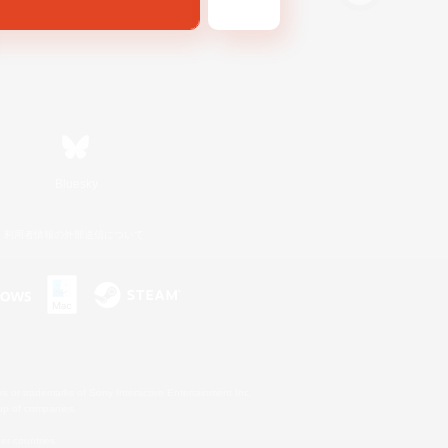
Bluesky
利用者情報の外部送信について
s or trademarks of Sony Interactive Entertainment Inc.
up of companies.
er countries.