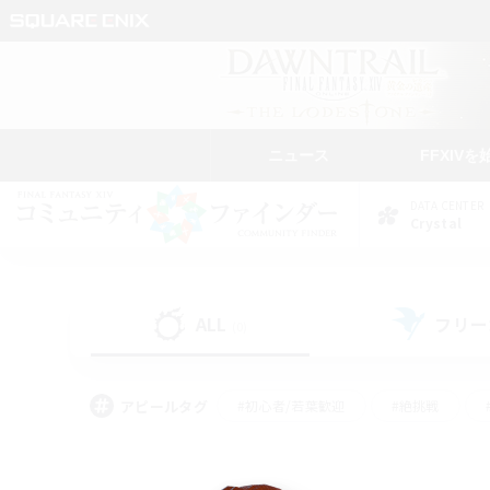
ニュース
FFXIVを
DATA CENTER
Crystal
ALL
フリー
(0)
アピールタグ
#初心者/若葉歓迎
#絶挑戦
#学生中心
#なんでも楽しむ
#モブハント
#
#演奏
#ミラプリ（ミラ