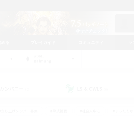
始める
プレイガイド
コミュニティ
ラ
WORLD
Balmung
カンパニー
LS & CWLS
(0)
(0)
#立ち上げメンバー募集
#零式挑戦
#社会人中心
#まったり
体験歓迎
#クラフター中心
#ロールプレイ
#ギャザラー中心
ージュプリズム）
#スクリーンショット撮影
#クリア目指して頑張る