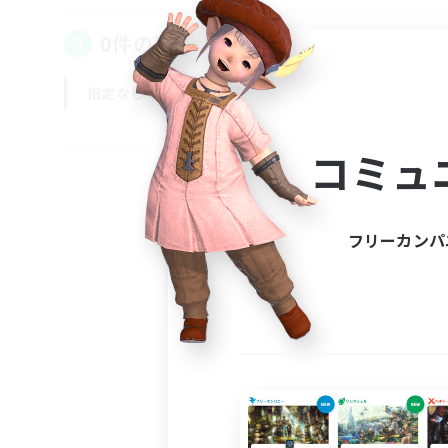
0件の募集が見つかりました！
指定なし
平日
週末
コミュ
フリーカンパ
募