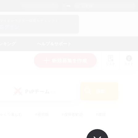
日本語
マイキャラクター情報をチェック！
ログイン
ンキング
ヘルプ＆サポート
新規募集を作成
リスト
ガイド
PvPチーム
検索
(0)
ゆっくり楽しむ
#極挑戦
#復帰者歓迎
#雑談
#ハウジング
#トレジャーハント
#レベリング
#プレイヤー主催イベント