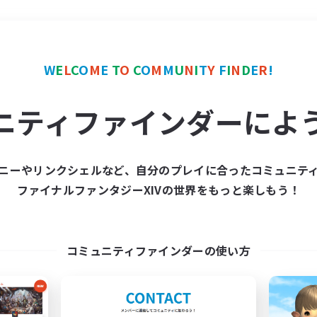
＃クリア目指して頑張る
W
E
L
C
O
M
E
T
O
C
O
M
M
U
N
I
T
Y
F
I
N
D
E
R
!
ニティファインダーによ
ニーやリンクシェルなど、自分のプレイに合ったコミュニテ
ファイナルファンタジーXIVの世界をもっと楽しもう！
募集数 0件
集が見つかりませんでし
コミュニティファインダーの使い方
条件を変えて検索してみるでっす！