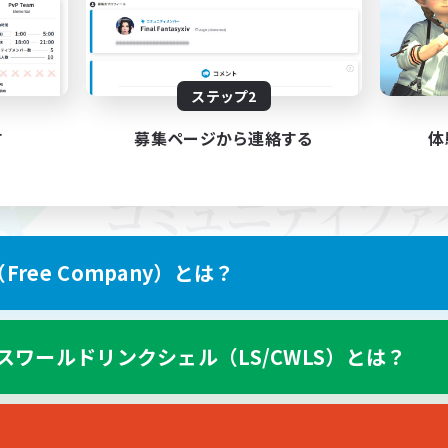
ステップ2
す
募集ページから連絡する
体
ree Company）とは？
スワールドリンクシェル（LS/CWLS）とは？
スマートフォン版へ