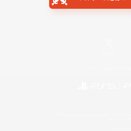
X
/
News
レーティング制度について
©2026 Sony Interactive Entertainment LLC."PlayStation
Microsoft, the 
Windows is e