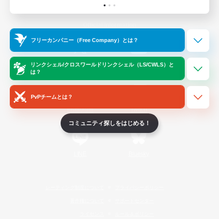
Official Information
フリーカンパニー（Free Company）とは？
/
X
News
YouTube
リンクシェル/クロスワールドリンクシェル（LS/CWLS）と
は？
PvPチームとは？
Instagram
Twitch
コミュニティ探しをはじめる！
LINE
Bluesky
レーティング制度について
プライバシーポリシー
著作権について
サポートセンター
ライセンス
ルール＆ポリシー