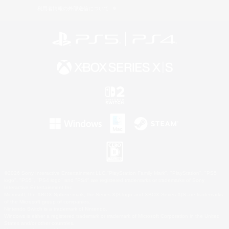
利用者情報の外部送信について
©2026 Sony Interactive Entertainment LLC."PlayStation Family Mark", "PlayStation", "PS5
logo", "PS5", "PS4 logo" and "PS4" are registered trademarks or trademarks of Sony
Interactive Entertainment Inc.
Microsoft, the XBOX Sphere mark, the Series X|S logo and XBOX Series X|S are trademarks
of the Microsoft group of companies.
Nintendo Switch is a trademark of Nintendo.
Windows is either a registered trademark or trademark of Microsoft Corporation in the United
States and/or other countries.