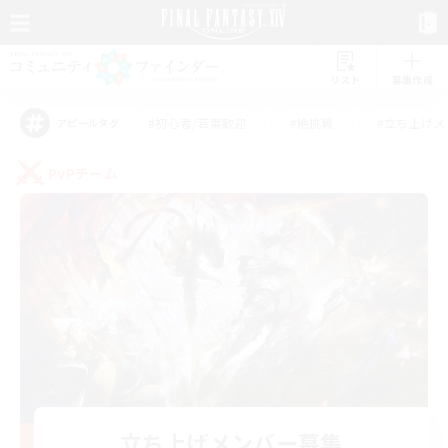
リスト
募集作成
#初心者/若葉歓迎
#絶挑戦
#立ち上げメ
アピールタグ
PvPチーム
立ち上げメンバー募集