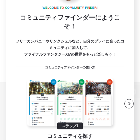
W
E
L
C
O
M
E
T
O
C
O
M
M
U
N
I
T
Y
F
I
N
D
E
R
!
コミュニティファインダーにようこ
そ！
フリーカンパニーやリンクシェルなど、自分のプレイに合ったコ
ミュニティに加入して、
ファイナルファンタジーXIVの世界をもっと楽しもう！
コミュニティファインダーの使い方
パソコン版へ
関連商品
e-STOREで購入
ステップ1
コミュニティを探す
ゲームダウンロード