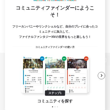
W
E
L
C
O
M
E
T
O
C
O
M
M
U
N
I
T
Y
F
I
N
D
E
R
!
コミュニティファインダーにようこ
そ！
フリーカンパニーやリンクシェルなど、自分のプレイに合ったコ
ミュニティに加入して、
ファイナルファンタジーXIVの世界をもっと楽しもう！
コミュニティファインダーの使い方
パソコン版へ
関連商品
e-STOREで購入
ステップ1
ゲームダウンロード
コミュニティを探す