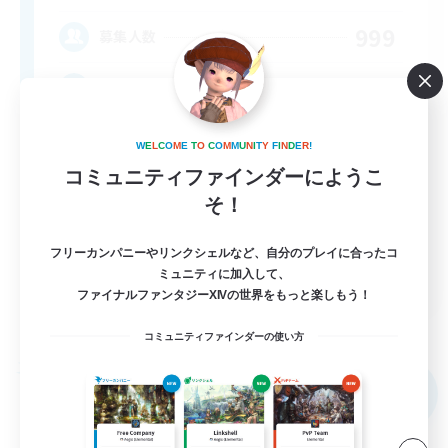
999
募集人数
★FINAL FANTASY★QUIET FC★
W
E
L
C
O
M
E
T
O
C
O
M
M
U
N
I
T
Y
F
I
N
D
E
R
!
コミュニティファインダーにようこ
そ！
フリーカンパニーやリンクシェルなど、自分のプレイに合ったコ
EN
ミュニティに加入して、
ファイナルファンタジーXIVの世界をもっと楽しもう！
詳細を見る
募集期間: 2026/09/02 まで
コミュニティファインダーの使い方
フリーカンパニー
NEW