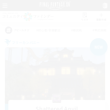
リスト
募集作成
#初心者/若葉歓迎
#絶挑戦
#零式挑戦
アピールタグ
フリーカンパニー
NEW
Shattered Anvil