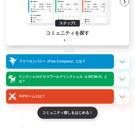
ステップ1
コミュニティを探す
The Empire's Maidens
フリーカンパニー（Free Company）とは？
追加メンバー募集
Balmung [Crystal]
リンクシェル/クロスワールドリンクシェル（LS/CWLS）と
は？
10
募集人数
PvPチームとは？
コミュニティ探しをはじめる！