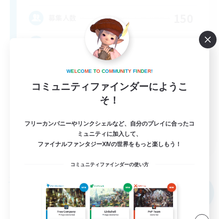
150
募集人数
RP-Campaigns!
W
E
L
C
O
M
E
T
O
C
O
M
M
U
N
I
T
Y
F
I
N
D
E
R
!
コミュニティファインダーにようこ
そ！
フリーカンパニーやリンクシェルなど、自分のプレイに合ったコ
EN
ミュニティに加入して、
ファイナルファンタジーXIVの世界をもっと楽しもう！
詳細を見る
募集期間: 2026/09/03 まで
コミュニティファインダーの使い方
フリーカンパニー
NEW