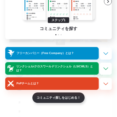
ステップ1
コミュニティを探す
Degen Den
フリーカンパニー（Free Company）とは？
追加メンバー募集
Balmung [Crystal]
リンクシェル/クロスワールドリンクシェル（LS/CWLS）と
は？
100
募集人数
PvPチームとは？
LGBTQIA+
コミュニティ探しをはじめる！