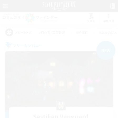
リスト
募集作成
#初心者/若葉歓迎
#絶挑戦
#立ち上げメ
アピールタグ
フリーカンパニー
NEW
Sestilian Vanguard