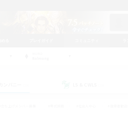
始める
プレイガイド
コミュニティ
ラ
WORLD
Balmung
カンパニー
LS & CWLS
(29)
(20)
#立ち上げメンバー募集
#零式挑戦
#社会人中心
#復帰者歓迎
ギャザラー中心
#モブハント
#ロールプレイ
#体験歓迎
レジャーハント
#クリア目指して頑張る
#ミラプリ（ミラージュプリ