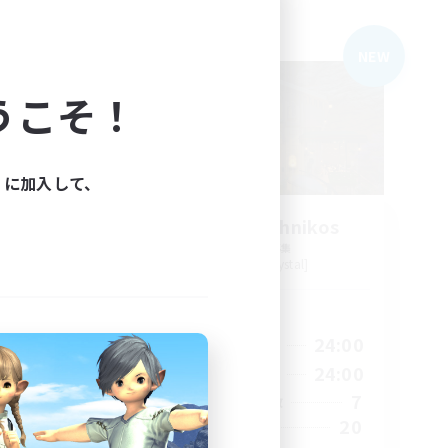
フリーカンパニー
NEW
NEW
うこそ！
ィに加入して、
s
Politeum Tekhnikos
追加メンバー募集
Balmung [Crystal]
活動時間
24:00
14:00
24:00
平日
2:00
10:00
24:00
週末
15
7
アクティブメンバー数
50
20
募集人数