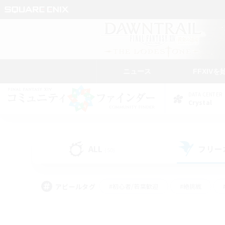
ニュース
FFXIVを
DATA CENTER
Crystal
ALL
フリー
(50)
アピールタグ
#初心者/若葉歓迎
#絶挑戦
#雑談
#なんでも楽しむ
#学生中心
#
#スクリーンショット撮影
#ト