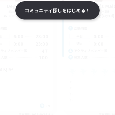
Degen Den
The Empire's Mai
コミュニティ探しをはじめる！
追加メンバー募集
追加メンバー募集
Balmung [Crystal]
Balmung [Crystal]
動時間
活動時間
6:00
23:00
0:00
日
平日
0:00
23:00
0:00
末
週末
47
クティブメンバー数
アクティブメンバー数
100
集人数
募集人数
BTQIA+
EN
募集期間: 2026/09/03 まで
募集期間: 20