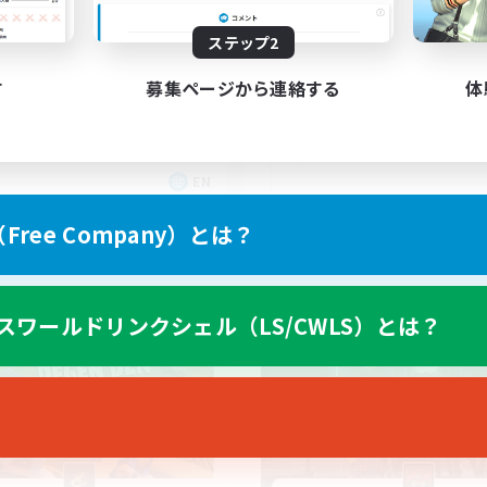
scord & VC Friendly
ステップ2
す
募集ページから連絡する
体
EN
募集期間: 2026/09/04 まで
募集期間: 20
ree Company）とは？
カンパニー
フリーカンパニー
スワールドリンクシェル（LS/CWLS）とは？
NEW