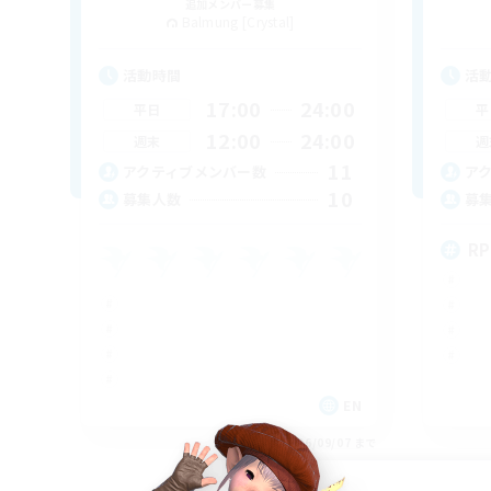
追加メンバー募集
Balmung [Crystal]
活動時間
活
17:00
24:00
平日
平
12:00
24:00
週末
週
11
アクティブメンバー数
ア
10
募集人数
募
RP
EN
募集期間: 2026/09/07 まで