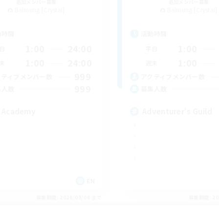
追加メンバー募集
追加メンバー募集
Balmung [Crystal]
Balmung [Crystal]
動時間
活動時間
1:00
24:00
1:00
日
平日
1:00
24:00
1:00
末
週末
999
クティブメンバー数
アクティブメンバー数
999
集人数
募集人数
 Academy
Adventurer's Guild
EN
募集期間: 2026/09/06 まで
募集期間: 20