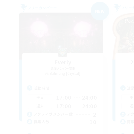
フリーカンパニー
フリー
NEW
Everly
2
追加メンバー募集
Balmung [Crystal]
活動時間
活
17:00
24:00
平日
平
17:00
24:00
週末
週
2
アクティブメンバー数
ア
10
募集人数
募