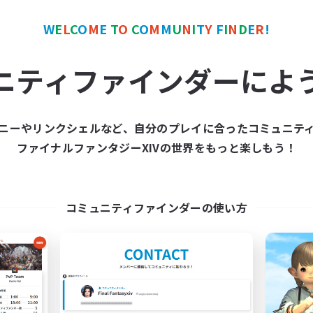
W
E
L
C
O
M
E
T
O
C
O
M
M
U
N
I
T
Y
F
I
N
D
E
R
!
カンパニー
フリーカンパニー
NEW
ニティファインダーによ
ニーやリンクシェルなど、自分のプレイに合ったコミュニテ
ファイナルファンタジーXIVの世界をもっと楽しもう！
Cosmic Sanctuary
Goopy Goober
追加メンバー募集
追加メンバー募集
Balmung [Crystal]
Balmung [Crystal]
コミュニティファインダーの使い方
動時間
活動時間
1:00
24:00
10:00
日
平日
1:00
24:00
10:00
末
週末
20
クティブメンバー数
アクティブメンバー数
10
集人数
募集人数