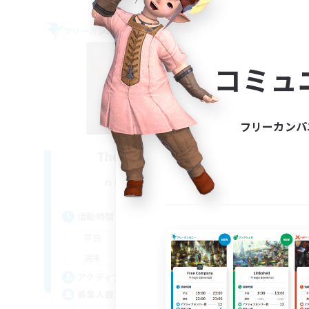
フリーカンパニー
フリー
NEW
コミュ
フリーカンパ
The Blood Pact
追加メンバー募集
Balmung [Crystal]
活動時間
活
12:00
11:00
平日
平
12:00
11:00
週末
週
8
アクティブメンバー数
ア
--
募集人数
募