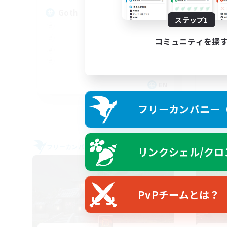
Goth
Di
ステップ1
コミュニティを探
EN
募集期間: 2026/09/05 まで
フリーカンパニー（F
フリーカンパニー
フリー
リンクシェル/クロ
NEW
PvPチームとは？