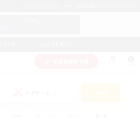
日本語
マイキャラクター情報をチェック！
ログイン
ンキング
ヘルプ＆サポート
新規募集を作成
リスト
ガイド
PvPチーム
検索
(1)
#演奏
#まったりゆっくり楽しむ
#極挑戦
#ハウジング
#レベリング
#クラフター中心
ズム）
#プレイヤー主催イベント