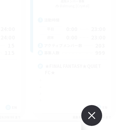
追加メンバー募集
Balmung [Crystal]
活動時間
24:00
0:00
23:00
平日
24:00
0:00
23:00
週末
15
203
アクティブメンバー数
115
999
募集人数
★FINAL FANTASY★QUIET
FC★
EN
EN
26/09/06 まで
募集期間: 2026/09/06 まで