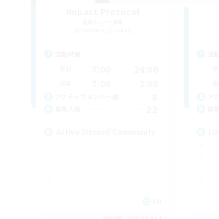
Impact Protocol
追加メンバー募集
Balmung [Crystal]
活動時間
活
7:00
24:00
平日
平
7:00
2:00
週末
週
8
アクティブメンバー数
ア
22
募集人数
募
Active Discord/Community
LG
EN
募集期間: 2026/09/04 まで