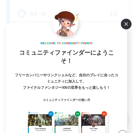
10
募集人数
Discord & VC Friendly
W
E
L
C
O
M
E
T
O
C
O
M
M
U
N
I
T
Y
F
I
N
D
E
R
!
コミュニティファインダーにようこ
そ！
フリーカンパニーやリンクシェルなど、自分のプレイに合ったコ
ミュニティに加入して、
EN
ファイナルファンタジーXIVの世界をもっと楽しもう！
詳細を見る
募集期間: 2026/09/04 まで
コミュニティファインダーの使い方
フリーカンパニー
NEW