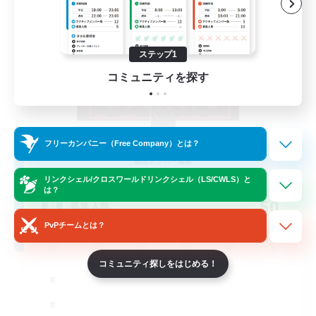
ステップ1
コミュニティを探す
Goopy Goobers
フリーカンパニー（Free Company）とは？
追加メンバー募集
Balmung [Crystal]
リンクシェル/クロスワールドリンクシェル（LS/CWLS）と
は？
50
募集人数
PvPチームとは？
コミュニティ探しをはじめる！