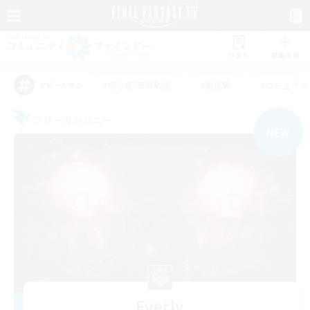
リスト
募集作成
#初心者/若葉歓迎
#絶挑戦
#立ち上げメ
アピールタグ
フリーカンパニー
NEW
Everly