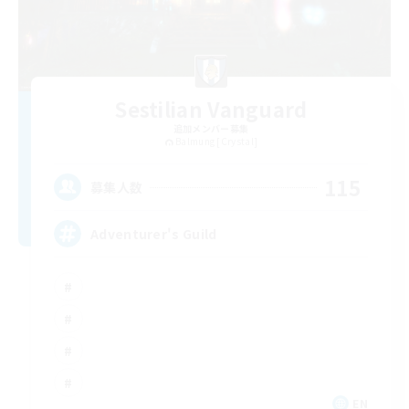
Sestilian Vanguard
追加メンバー募集
Balmung [Crystal]
115
募集人数
Adventurer's Guild
EN