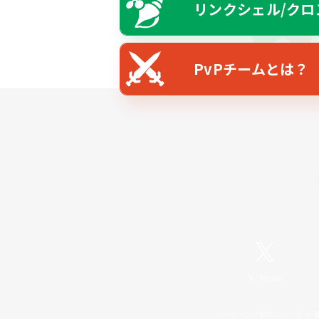
リンクシェル/クロ
PvPチームとは？
X
/
News
レーティング制度について