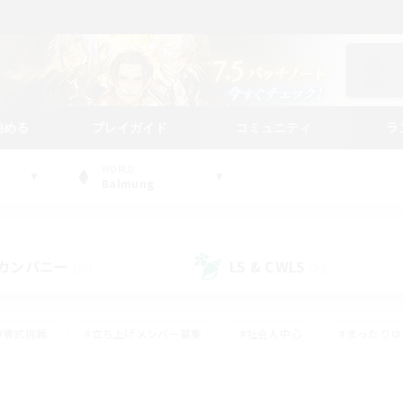
始める
プレイガイド
コミュニティ
ラ
WORLD
Balmung
カンパニー
LS & CWLS
(30)
(20)
#零式挑戦
#立ち上げメンバー募集
#社会人中心
#まったり
#体験歓迎
#クラフター中心
#ギャザラー中心
#ロー
ング
#演奏
#ミラプリ（ミラージュプリズム）
#クリア目指