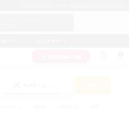
日本語
マイキャラクター情報をチェック！
ログイン
ンキング
ヘルプ＆サポート
新規募集を作成
リスト
ガイド
PvPチーム
検索
(1)
ゆっくり楽しむ
#極挑戦
#復帰者歓迎
#雑談
ルプレイ
#トレジャーハント
#レベリング
して頑張る
#プレイヤー主催イベント