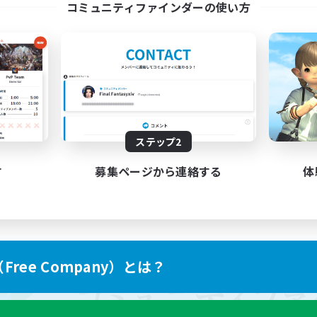
コミュニティファインダーの使い方
ステップ2
す
募集ページから連絡する
体
ree Company）とは？