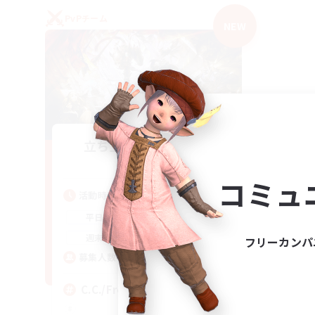
PvPチーム
NEW
立ち上げメンバー募集
Crystal
コミュ
活動時間
1:00
24:00
平日
1:00
24:00
週末
フリーカンパ
10
募集人数
C.C./Frontline