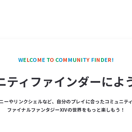
W
E
L
C
O
M
E
T
O
C
O
M
M
U
N
I
T
Y
F
I
N
D
E
R
!
ニティファインダーによ
ニーやリンクシェルなど、自分のプレイに合ったコミュニテ
ファイナルファンタジーXIVの世界をもっと楽しもう！