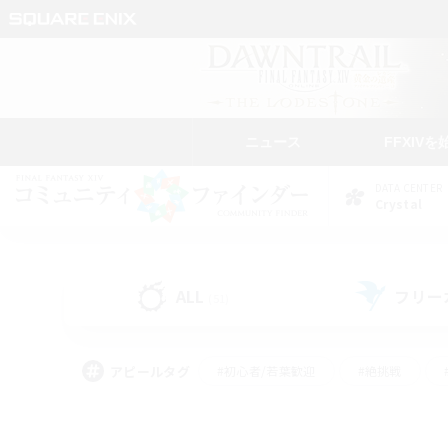
ニュース
FFXIVを
DATA CENTER
Crystal
ALL
フリー
(51)
アピールタグ
#初心者/若葉歓迎
#絶挑戦
#モブハント
#学生中心
#なんでも楽しむ
#スクリーンショット撮影
#ハウジ