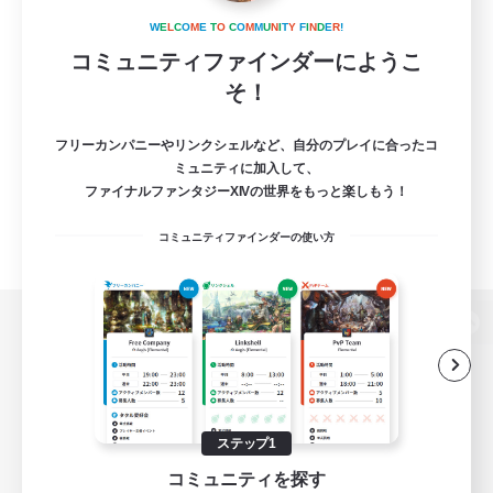
W
E
L
C
O
M
E
T
O
C
O
M
M
U
N
I
T
Y
F
I
N
D
E
R
!
コミュニティファインダーにようこ
そ！
フリーカンパニーやリンクシェルなど、自分のプレイに合ったコ
ミュニティに加入して、
ファイナルファンタジーXIVの世界をもっと楽しもう！
コミュニティファインダーの使い方
パソコン版へ
関連商品
e-STOREで購入
ステップ1
コミュニティを探す
ゲームダウンロード