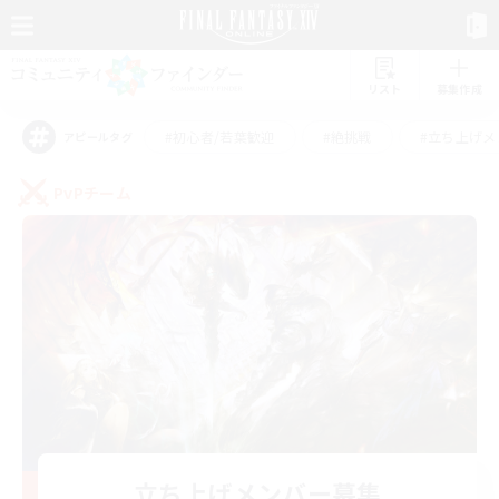
リスト
募集作成
#初心者/若葉歓迎
#絶挑戦
#立ち上げメ
アピールタグ
PvPチーム
立ち上げメンバー募集