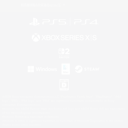
利用者情報の外部送信について
©2026 Sony Interactive Entertainment LLC."PlayStation Family Mark", "PlayStation", "PS5
logo", "PS5", "PS4 logo" and "PS4" are registered trademarks or trademarks of Sony
Interactive Entertainment Inc.
Microsoft, the XBOX Sphere mark, the Series X|S logo and XBOX Series X|S are trademarks
of the Microsoft group of companies.
Nintendo Switch is a trademark of Nintendo.
Windows is either a registered trademark or trademark of Microsoft Corporation in the United
States and/or other countries.