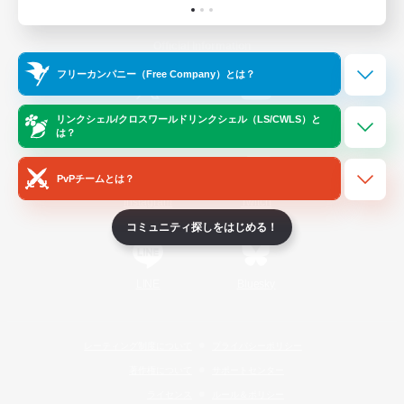
Official Information
フリーカンパニー（Free Company）とは？
/
X
News
YouTube
リンクシェル/クロスワールドリンクシェル（LS/CWLS）と
は？
PvPチームとは？
Instagram
Twitch
コミュニティ探しをはじめる！
LINE
Bluesky
レーティング制度について
プライバシーポリシー
著作権について
サポートセンター
ライセンス
ルール＆ポリシー