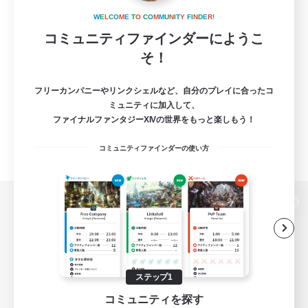
W
E
L
C
O
M
E
T
O
C
O
M
M
U
N
I
T
Y
F
I
N
D
E
R
!
コミュニティファインダーにようこ
そ！
フリーカンパニーやリンクシェルなど、自分のプレイに合ったコ
ミュニティに加入して、
ファイナルファンタジーXIVの世界をもっと楽しもう！
コミュニティファインダーの使い方
パソコン版へ
関連商品
e-STOREで購入
ステップ1
コミュニティを探す
ゲームダウンロード