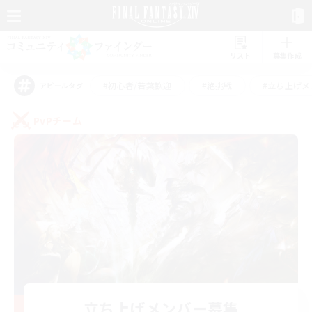
リスト
募集作成
#初心者/若葉歓迎
#絶挑戦
#立ち上げメ
アピールタグ
PvPチーム
立ち上げメンバー募集