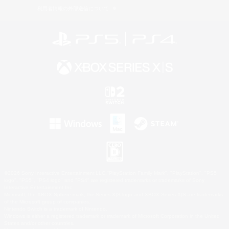
利用者情報の外部送信について
©2026 Sony Interactive Entertainment LLC."PlayStation Family Mark", "PlayStation", "PS5
logo", "PS5", "PS4 logo" and "PS4" are registered trademarks or trademarks of Sony
Interactive Entertainment Inc.
Microsoft, the XBOX Sphere mark, the Series X|S logo and XBOX Series X|S are trademarks
of the Microsoft group of companies.
Nintendo Switch is a trademark of Nintendo.
Windows is either a registered trademark or trademark of Microsoft Corporation in the United
States and/or other countries.