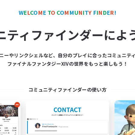
ワールドリンクシェル
クロスワールドリンクシェル
W
E
L
C
O
M
E
T
O
C
O
M
M
U
N
I
T
Y
F
I
N
D
E
R
!
ニティファインダーによ
ニーやリンクシェルなど、自分のプレイに合ったコミュニテ
et's Party! Crystal
TeamDeng
ファイナルファンタジーXIVの世界をもっと楽しもう！
追加メンバー募集
追加メンバー募集
Crystal
Crystal
動時間
活動時間
コミュニティファインダーの使い方
0:00
23:00
9:00
日
平日
0:00
23:00
9:00
末
週末
1
クティブメンバー数
アクティブメンバー数
999
集人数
募集人数
tsPartyFFXIVDiscord
Cross-DC Moodeng F