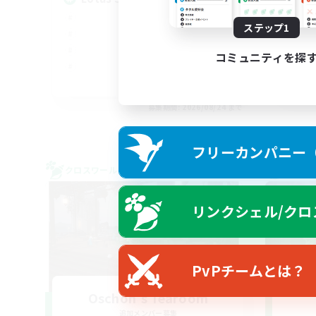
ステップ1
コミュニティを探
EN
募集期間: 2026/08/24 まで
フリーカンパニー（F
クロスワールドリンクシェル
クロス
リンクシェル/クロ
PvPチームとは？
Oschon's Tearoom
追加メンバー募集