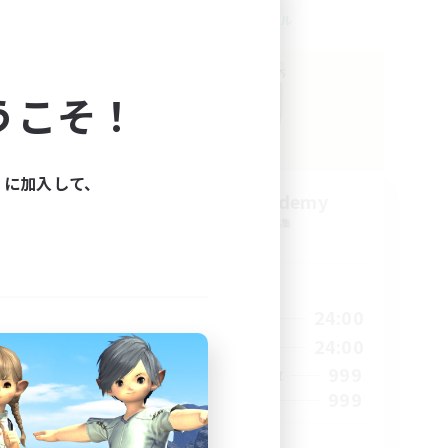
クロスワールドリンクシェル
うこそ！
ィに加入して、
Caelum Academy
追加メンバー募集
Crystal
活動時間
22:00
1:00
24:00
平日
22:00
1:00
24:00
週末
7
999
アクティブメンバー数
20
999
募集人数
riends
RP Academy