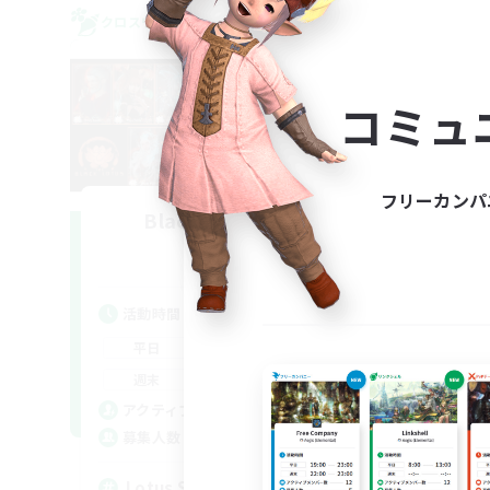
クロスワールドリンクシェル
クロス
コミュ
フリーカンパ
Black Lotus Staff
L
追加メンバー募集
Crystal
活動時間
活
17:00
19:00
平日
平
17:00
19:00
週末
週
14
アクティブメンバー数
ア
1
募集人数
募
Lotus Staff
Le