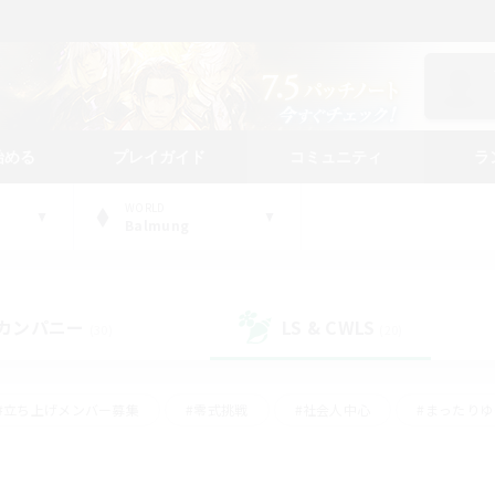
始める
プレイガイド
コミュニティ
ラ
WORLD
Balmung
カンパニー
LS & CWLS
(30)
(20)
#立ち上げメンバー募集
#零式挑戦
#社会人中心
#まったり
体験歓迎
#クラフター中心
#ロールプレイ
#ギャザラー中心
ージュプリズム）
#スクリーンショット撮影
#クリア目指して頑張る