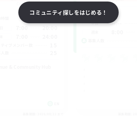
Crystal
コミュニティ探しをはじめる！
活動時間
動時間
--:--
平日
7:00
20:00
日
8:00
週末
7:00
24:00
末
募集人数
15
クティブメンバー数
25
集人数
nue & Community Hub
EN
募集期間: 2026/08/22 まで
募集期間: 20