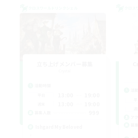
クロスワールドリンクシェル
クロス
立ち上げメンバー募集
C
Crystal
活動時間
活
13:00
19:00
平日
平
13:00
19:00
週末
週
999
募集人数
ア
募
Ishgard My Beloved