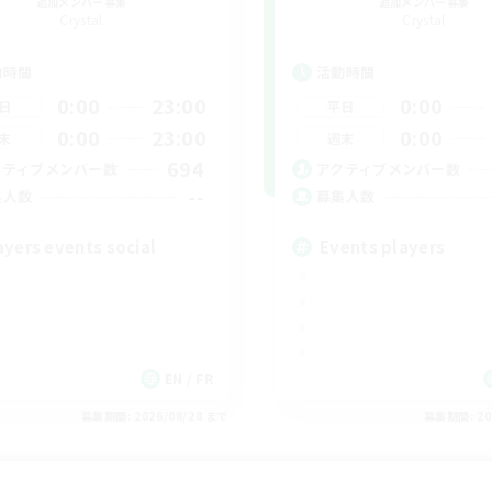
追加メンバー募集
追加メンバー募集
Crystal
Crystal
動時間
活動時間
0:00
23:00
0:00
日
平日
0:00
23:00
0:00
末
週末
694
クティブメンバー数
アクティブメンバー数
--
集人数
募集人数
ayers events social
Events players
EN / FR
募集期間: 2026/08/28 まで
募集期間: 20