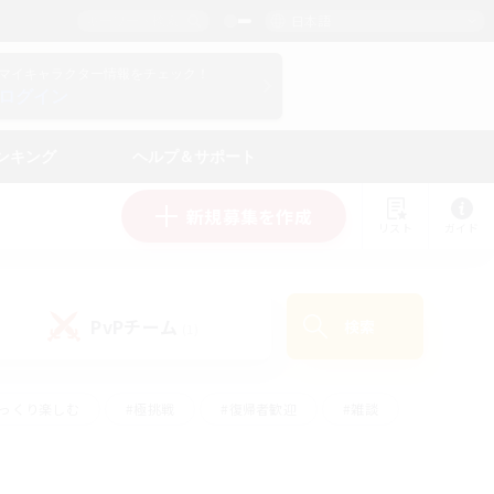
日本語
マイキャラクター情報をチェック！
ログイン
ンキング
ヘルプ＆サポート
新規募集を作成
リスト
ガイド
PvPチーム
検索
(1)
ゆっくり楽しむ
#極挑戦
#復帰者歓迎
#雑談
#ハウジング
#トレジャーハント
#レベリング
#プレイヤー主催イベント