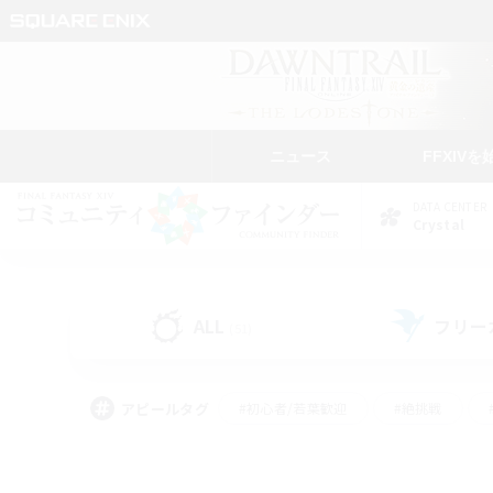
ニュース
FFXIVを
DATA CENTER
Crystal
ALL
フリー
(51)
アピールタグ
#初心者/若葉歓迎
#絶挑戦
#学生中心
#なんでも楽しむ
#モブハント
#
#演奏
#ミラプリ（ミラ