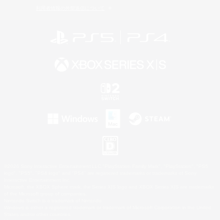
利用者情報の外部送信について
©2026 Sony Interactive Entertainment LLC."PlayStation Family Mark", "PlayStation", "PS5
logo", "PS5", "PS4 logo" and "PS4" are registered trademarks or trademarks of Sony
Interactive Entertainment Inc.
Microsoft, the XBOX Sphere mark, the Series X|S logo and XBOX Series X|S are trademarks
of the Microsoft group of companies.
Nintendo Switch is a trademark of Nintendo.
Windows is either a registered trademark or trademark of Microsoft Corporation in the United
States and/or other countries.