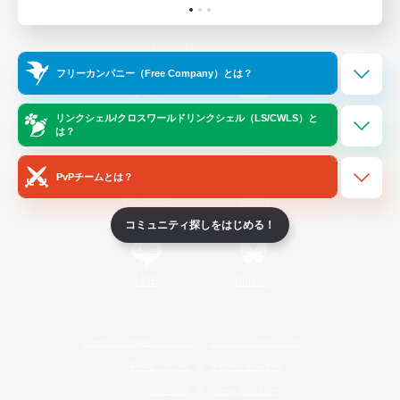
Official Information
フリーカンパニー（Free Company）とは？
/
X
News
YouTube
リンクシェル/クロスワールドリンクシェル（LS/CWLS）と
は？
PvPチームとは？
Instagram
Twitch
コミュニティ探しをはじめる！
LINE
Bluesky
レーティング制度について
プライバシーポリシー
著作権について
サポートセンター
ライセンス
ルール＆ポリシー