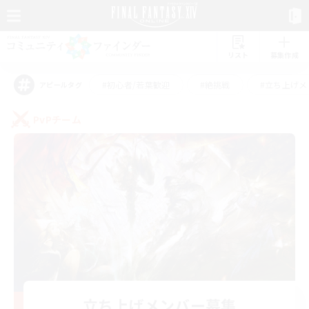
リスト
募集作成
#初心者/若葉歓迎
#絶挑戦
#立ち上げメ
アピールタグ
PvPチーム
立ち上げメンバー募集