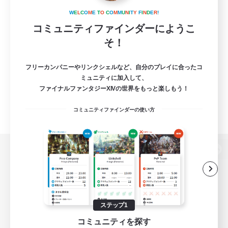
W
E
L
C
O
M
E
T
O
C
O
M
M
U
N
I
T
Y
F
I
N
D
E
R
!
コミュニティファインダーにようこ
そ！
フリーカンパニーやリンクシェルなど、自分のプレイに合ったコ
ミュニティに加入して、
ファイナルファンタジーXIVの世界をもっと楽しもう！
コミュニティファインダーの使い方
パソコン版へ
関連商品
e-STOREで購入
ステップ1
コミュニティを探す
ゲームダウンロード