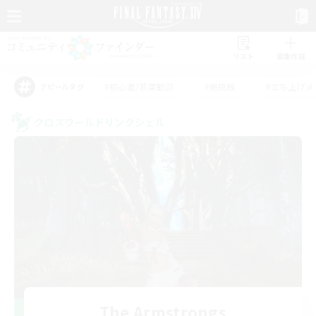
リスト
募集作成
#初心者/若葉歓迎
#絶挑戦
#立ち上げメ
アピールタグ
クロスワールドリンクシェル
The Armstrongs