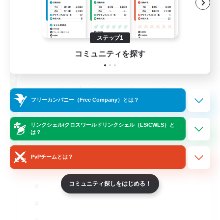
ステップ1
コミュニティを探す
Let's Party! Crystal
フリーカンパニー（Free Company）とは？
追加メンバー募集
Crystal
リンクシェル/クロスワールドリンクシェル（LS/CWLS）と
999
募集人数
は？
LetsPartyFFXIVDiscord
PvPチームとは？
コミュニティ探しをはじめる！