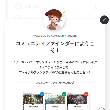
1
募集人数
Lotus Staff
W
E
L
C
O
M
E
T
O
C
O
M
M
U
N
I
T
Y
F
I
N
D
E
R
!
コミュニティファインダーにようこ
そ！
フリーカンパニーやリンクシェルなど、自分のプレイに合ったコ
EN
ミュニティに加入して、
ファイナルファンタジーXIVの世界をもっと楽しもう！
詳細を見る
募集期間: 2026/08/24 まで
コミュニティファインダーの使い方
クロスワールドリンクシェル