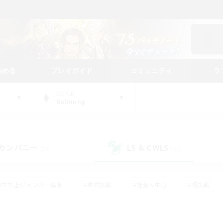
始める
プレイガイド
コミュニティ
ラ
WORLD
Balmung
カンパニー
LS & CWLS
(29)
(20)
#立ち上げメンバー募集
#零式挑戦
#社会人中心
#極挑戦
#体験歓迎
#ロールプレイ
#ギャザラー中心
#クラフター中
て頑張る
#スクリーンショット撮影
#ミラプリ（ミラージュプリズム