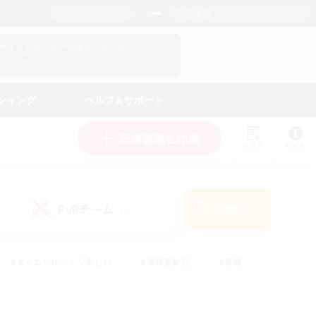
日本語
マイキャラクター情報をチェック！
ログイン
ンキング
ヘルプ＆サポート
新規募集を作成
リスト
ガイド
PvPチーム
検索
(1)
#まったりゆっくり楽しむ
#復帰者歓迎
#雑談
心
#演奏
#トレジャーハント
#ハウジング
）
#プレイヤー主催イベント