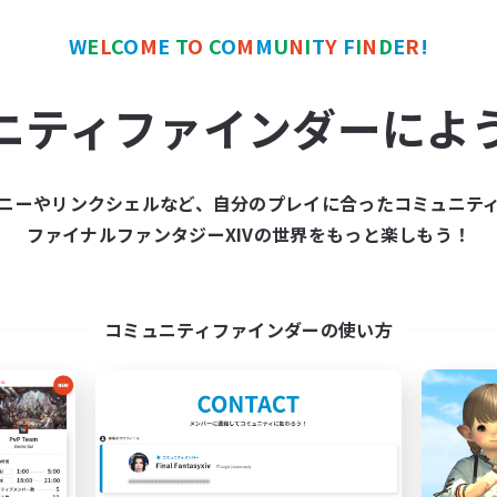
ワールドリンクシェル
クロスワールドリンクシェル
W
E
L
C
O
M
E
T
O
C
O
M
M
U
N
I
T
Y
F
I
N
D
E
R
!
ニティファインダーによ
ニーやリンクシェルなど、自分のプレイに合ったコミュニテ
Black Lotus Staff
Let's Party! Crys
ファイナルファンタジーXIVの世界をもっと楽しもう！
追加メンバー募集
追加メンバー募集
Crystal
Crystal
動時間
活動時間
コミュニティファインダーの使い方
17:00
19:00
0:00
日
平日
17:00
19:00
0:00
末
週末
14
クティブメンバー数
アクティブメンバー数
1
集人数
募集人数
tus Staff
LetsPartyFFXIVDisco