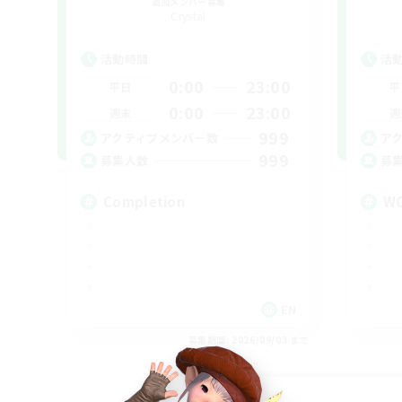
追加メンバー募集
Crystal
活動時間
活
0:00
23:00
平日
平
0:00
23:00
週末
週
999
アクティブメンバー数
ア
999
募集人数
募
Completion
W
EN
募集期間: 2026/09/03 まで