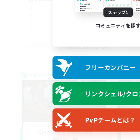
ステップ1
コミュニティを探
EN
募集期間: 2026/08/27 まで
フリーカンパニー（F
クロスワールドリンクシェル
クロス
リンクシェル/クロ
PvPチームとは？
Oschon's Tearoom
追加メンバー募集