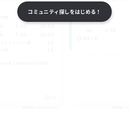
Crystal
コミュニティ探しをはじめる！
活動時間
動時間
--:--
平日
7:00
20:00
日
8:00
週末
7:00
24:00
末
募集人数
15
クティブメンバー数
25
集人数
nue & Community Hub
EN
募集期間: 2026/08/22 まで
募集期間: 20