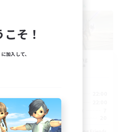
クロスワールドリンクシェル
うこそ！
ィに加入して、
tal
TeamDeng
追加メンバー募集
Crystal
活動時間
23:00
9:00
22:00
平日
23:00
9:00
22:00
週末
1
7
アクティブメンバー数
999
20
募集人数
rd
Cross-DC Moodeng Friends