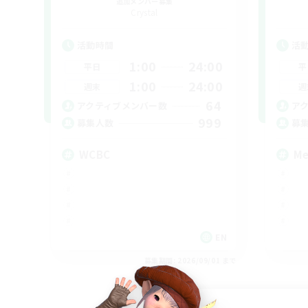
追加メンバー募集
Crystal
活動時間
活
1:00
24:00
平日
平
1:00
24:00
週末
週
64
アクティブメンバー数
ア
999
募集人数
募
WCBC
Me
EN
募集期間: 2026/09/01 まで