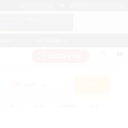
日本語
マイキャラクター情報をチェック！
ログイン
ンキング
ヘルプ＆サポート
新規募集を作成
リスト
ガイド
PvPチーム
検索
(1)
ゆっくり楽しむ
#極挑戦
#復帰者歓迎
#雑談
#ハウジング
#トレジャーハント
#レベリング
#プレイヤー主催イベント