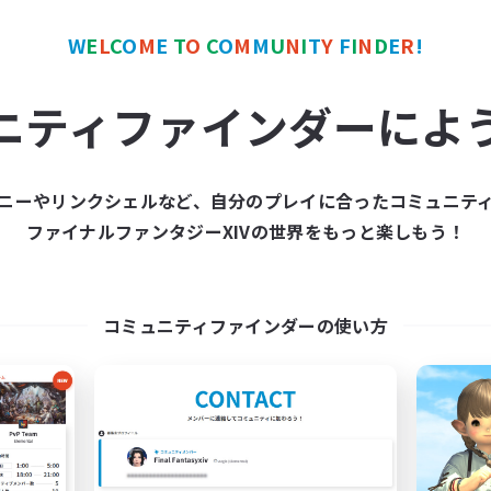
ワールドリンクシェル
クロスワールドリンクシェル
W
E
L
C
O
M
E
T
O
C
O
M
M
U
N
I
T
Y
F
I
N
D
E
R
!
ニティファインダーによ
ニーやリンクシェルなど、自分のプレイに合ったコミュニテ
Black Lotus Staff
Let's Party! Crys
ファイナルファンタジーXIVの世界をもっと楽しもう！
追加メンバー募集
追加メンバー募集
Crystal
Crystal
動時間
活動時間
コミュニティファインダーの使い方
17:00
19:00
0:00
日
平日
17:00
19:00
0:00
末
週末
14
クティブメンバー数
アクティブメンバー数
1
集人数
募集人数
tus Staff
LetsPartyFFXIVDisco