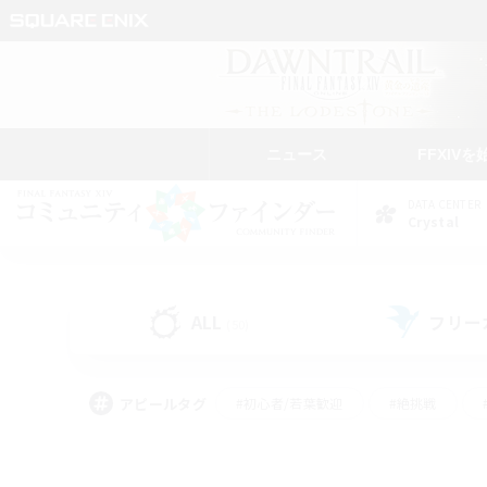
ニュース
FFXIVを
DATA CENTER
Crystal
ALL
フリー
(50)
アピールタグ
#初心者/若葉歓迎
#絶挑戦
#学生中心
#なんでも楽しむ
#モブハント
#
#演奏
#ミラプリ（ミラ