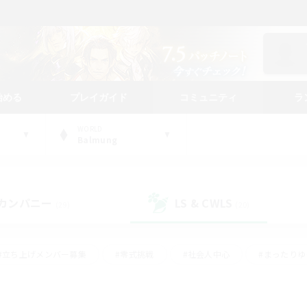
始める
プレイガイド
コミュニティ
ラ
WORLD
Balmung
カンパニー
LS & CWLS
(29)
(20)
#立ち上げメンバー募集
#零式挑戦
#社会人中心
#まったり
体験歓迎
#クラフター中心
#ロールプレイ
#ギャザラー中心
ージュプリズム）
#スクリーンショット撮影
#クリア目指して頑張る