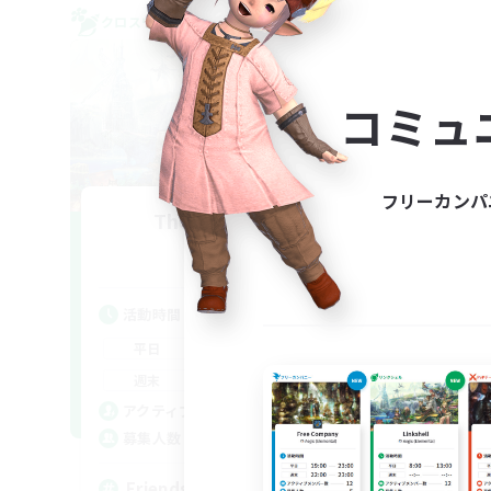
クロスワールドリンクシェル
クロス
コミュ
フリーカンパ
The Wayfinders
追加メンバー募集
Crystal
活動時間
活
0:00
23:00
平日
平
0:00
23:00
週末
週
1
アクティブメンバー数
ア
10
募集人数
募
Friends
Lo