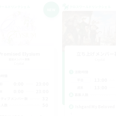
ワールドリンクシェル
クロスワールドリンクシェル
NEW
Promised Elysium
立ち上げメンバー
追加メンバー募集
Crystal
Crystal
活動時間
動時間
13:00
平日
0:00
23:00
日
13:00
週末
0:00
23:00
末
募集人数
32
クティブメンバー数
50
集人数
Ishgard My Beloved