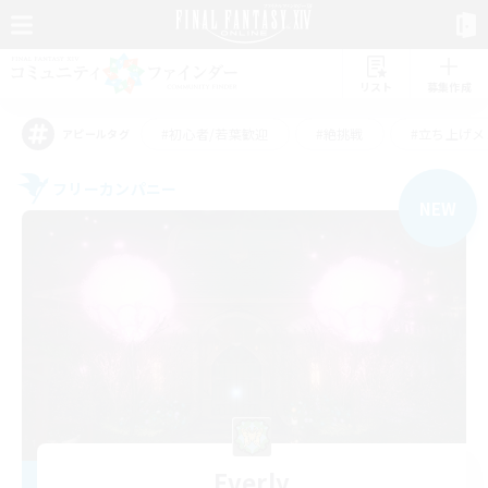
リスト
募集作成
#初心者/若葉歓迎
#絶挑戦
#立ち上げメ
アピールタグ
フリーカンパニー
NEW
Everly