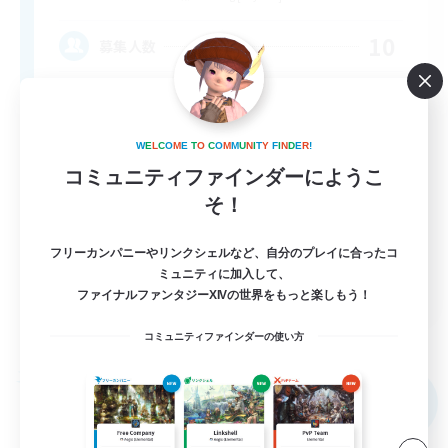
10
募集人数
Discord & VC Friendly
W
E
L
C
O
M
E
T
O
C
O
M
M
U
N
I
T
Y
F
I
N
D
E
R
!
コミュニティファインダーにようこ
そ！
フリーカンパニーやリンクシェルなど、自分のプレイに合ったコ
ミュニティに加入して、
EN
ファイナルファンタジーXIVの世界をもっと楽しもう！
詳細を見る
募集期間: 2026/09/04 まで
コミュニティファインダーの使い方
フリーカンパニー
NEW