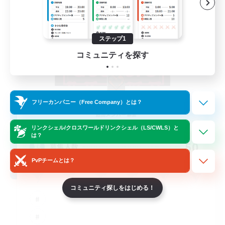
ステップ1
コミュニティを探す
Goopy Goobers
フリーカンパニー（Free Company）とは？
追加メンバー募集
Balmung [Crystal]
リンクシェル/クロスワールドリンクシェル（LS/CWLS）と
は？
50
募集人数
PvPチームとは？
コミュニティ探しをはじめる！