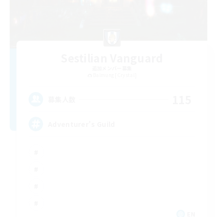
Sestilian Vanguard
追加メンバー募集
Balmung [Crystal]
115
募集人数
Adventurer's Guild
EN