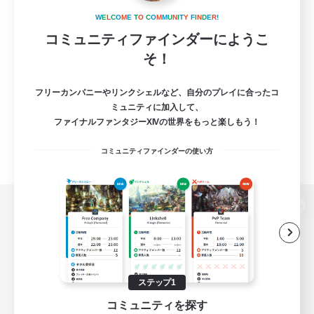
W
E
L
C
O
M
E
T
O
C
O
M
M
U
N
I
T
Y
F
I
N
D
E
R
!
コミュニティファインダーにようこ
そ！
フリーカンパニーやリンクシェルなど、自分のプレイに合ったコ
ミュニティに加入して、
ファイナルファンタジーXIVの世界をもっと楽しもう！
コミュニティファインダーの使い方
パソコン版へ
関連商品
e-STOREで購入
ステップ1
コミュニティを探す
ゲームダウンロード