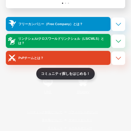
Official Information
フリーカンパニー（Free Company）とは？
/
X
News
YouTube
リンクシェル/クロスワールドリンクシェル（LS/CWLS）と
は？
PvPチームとは？
Instagram
Twitch
コミュニティ探しをはじめる！
LINE
Bluesky
レーティング制度について
プライバシーポリシー
著作権について
サポートセンター
ライセンス
ルール＆ポリシー