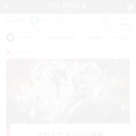
リスト
募集作成
#初心者/若葉歓迎
#絶挑戦
#立ち上げメ
アピールタグ
PvPチーム
立ち上げメンバー募集