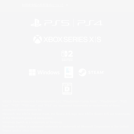
利用者情報の外部送信について
©2026 Sony Interactive Entertainment LLC."PlayStation Family Mark", "PlayStation", "PS5
logo", "PS5", "PS4 logo" and "PS4" are registered trademarks or trademarks of Sony
Interactive Entertainment Inc.
Microsoft, the XBOX Sphere mark, the Series X|S logo and XBOX Series X|S are trademarks
of the Microsoft group of companies.
Nintendo Switch is a trademark of Nintendo.
Windows is either a registered trademark or trademark of Microsoft Corporation in the United
States and/or other countries.