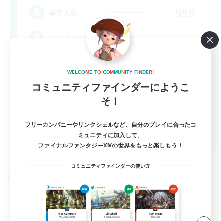
999
募集人数
LetsPartyFFXIVDiscord
W
E
L
C
O
M
E
T
O
C
O
M
M
U
N
I
T
Y
F
I
N
D
E
R
!
コミュニティファインダーにようこ
そ！
フリーカンパニーやリンクシェルなど、自分のプレイに合ったコ
EN
ミュニティに加入して、
ファイナルファンタジーXIVの世界をもっと楽しもう！
詳細を見る
募集期間: 2026/08/24 まで
コミュニティファインダーの使い方
クロスワールドリンクシェル