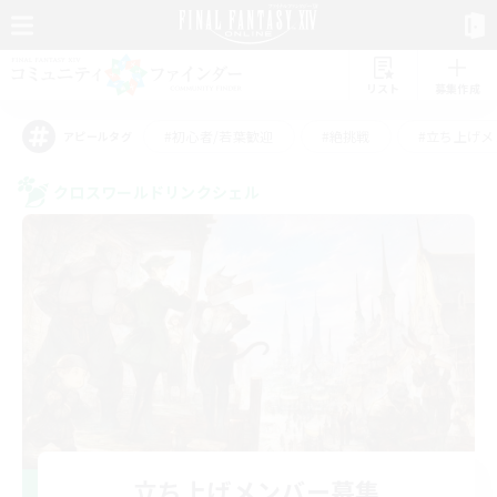
リスト
募集作成
#初心者/若葉歓迎
#絶挑戦
#立ち上げメ
アピールタグ
クロスワールドリンクシェル
立ち上げメンバー募集