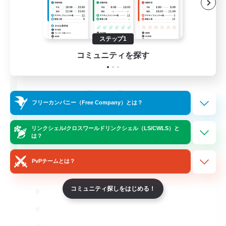
ステップ1
コミュニティを探す
TeamDeng
フリーカンパニー（Free Company）とは？
追加メンバー募集
Crystal
リンクシェル/クロスワールドリンクシェル（LS/CWLS）と
20
募集人数
は？
Cross-DC Moodeng Friends
PvPチームとは？
コミュニティ探しをはじめる！