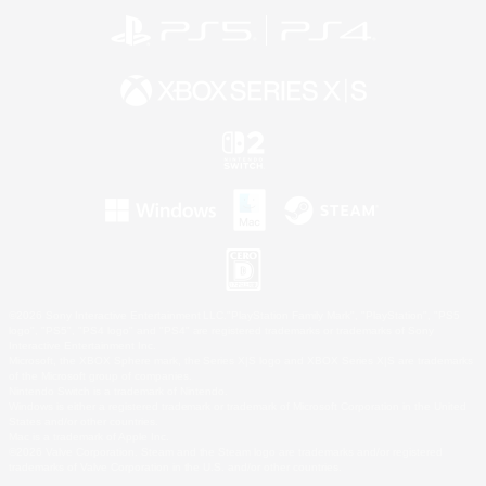
©2026 Sony Interactive Entertainment LLC."PlayStation Family Mark", "PlayStation", "PS5
logo", "PS5", "PS4 logo" and "PS4" are registered trademarks or trademarks of Sony
Interactive Entertainment Inc.
Microsoft, the XBOX Sphere mark, the Series X|S logo and XBOX Series X|S are trademarks
of the Microsoft group of companies.
Nintendo Switch is a trademark of Nintendo.
Windows is either a registered trademark or trademark of Microsoft Corporation in the United
States and/or other countries.
Mac is a trademark of Apple Inc.
©2026 Valve Corporation. Steam and the Steam logo are trademarks and/or registered
trademarks of Valve Corporation in the U.S. and/or other countries.