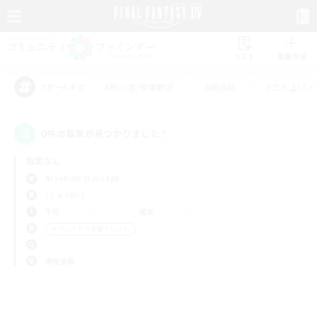
リスト
募集作成
#初心者/若葉歓迎
#絶挑戦
#立ち上げメ
アピールタグ
0件の募集が見つかりました！
指定なし
Brynhildr (Crystal)
LS & CWLS
平日
週末
＃プレイヤー主催イベント
使用言語