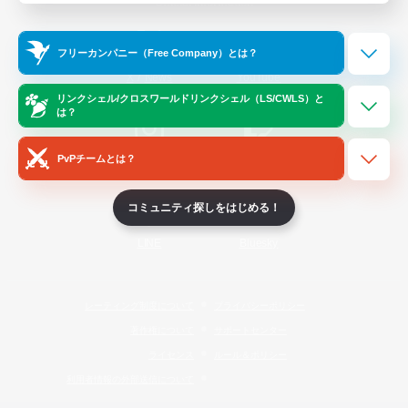
Official Information
フリーカンパニー（Free Company）とは？
/
X
News
YouTube
リンクシェル/クロスワールドリンクシェル（LS/CWLS）と
は？
PvPチームとは？
Instagram
Twitch
コミュニティ探しをはじめる！
LINE
Bluesky
レーティング制度について
プライバシーポリシー
著作権について
サポートセンター
ライセンス
ルール＆ポリシー
利用者情報の外部送信について