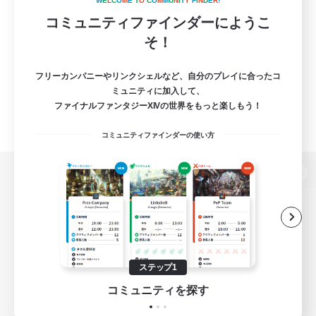
W
E
L
C
O
M
E
T
O
C
O
M
M
U
N
I
T
Y
F
I
N
D
E
R
!
コミュニティファインダーにようこ
そ！
フリーカンパニーやリンクシェルなど、自分のプレイに合ったコ
ミュニティに加入して、
ファイナルファンタジーXIVの世界をもっと楽しもう！
コミュニティファインダーの使い方
パソコン版へ
関連商品
e-STOREで購入
ステップ1
ゲームダウンロード
コミュニティを探す