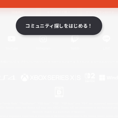
関連商品
e-STOREで購入
ゲームダウンロード
コミュニティ探しをはじめる！
Official Information
YouTube
Instagram
Twitch
LINE
著作権について
プライバシーポリシー
サポートセンター
ライセンス
ルール＆ポリシー
 Family Mark", "PlayStation", "PS5 logo", "PS5", "PS4 logo" and "PS4" are registered trademark
XBOX Sphere mark, the Series X|S logo and XBOX Series X|S are trademarks of the Microsoft gro
Nintendo Switch is a trademark of Nintendo.
ither a registered trademark or trademark of Microsoft Corporation in the United States and/or oth