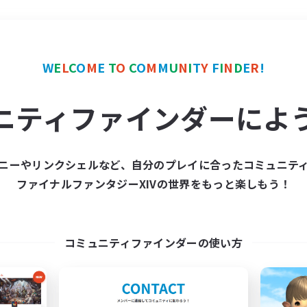
＃復帰者歓迎
使用言語
W
E
L
C
O
M
E
T
O
C
O
M
M
U
N
I
T
Y
F
I
N
D
E
R
!
ニティファインダーによ
ニーやリンクシェルなど、自分のプレイに合ったコミュニテ
ファイナルファンタジーXIVの世界をもっと楽しもう！
募集数 0件
集が見つかりませんでし
コミュニティファインダーの使い方
条件を変えて検索してみるでっす！