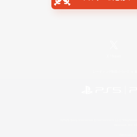
X
/
News
レーティング制度について
©2026 Sony Interactive Entertainment LLC."PlayStation
Microsoft, the 
Windows is e