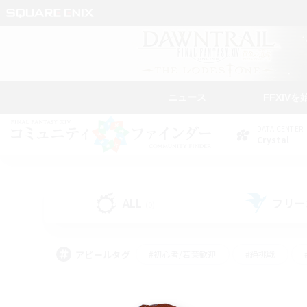
ニュース
FFXIVを
DATA CENTER
Crystal
ALL
フリー
(0)
アピールタグ
#初心者/若葉歓迎
#絶挑戦
#モブハント
#なんでも楽しむ
#ロールプ
#ミラプリ（ミラージュプリズム）