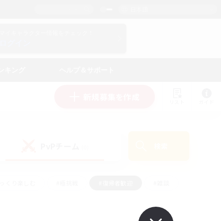
日本語
マイキャラクター情報をチェック！
ログイン
ンキング
ヘルプ＆サポート
新規募集を作成
リスト
ガイド
PvPチーム
検索
(0)
ゆっくり楽しむ
#極挑戦
#復帰者歓迎
#雑談
学生中心
#トレジャーハント
#レベリング
して頑張る
#プレイヤー主催イベント