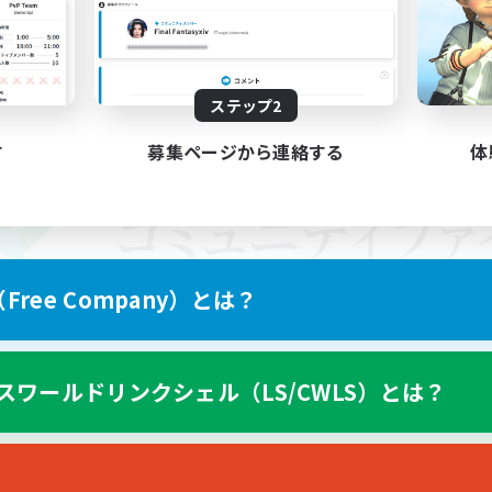
ステップ2
す
募集ページから連絡する
体
ree Company）とは？
スワールドリンクシェル（LS/CWLS）とは？
スマートフォン版へ