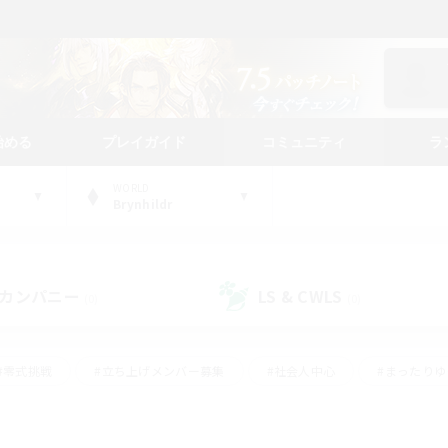
始める
プレイガイド
コミュニティ
ラ
WORLD
Brynhildr
カンパニー
LS & CWLS
(0)
(0)
#零式挑戦
#立ち上げメンバー募集
#社会人中心
#まったり
レイ
#クラフター中心
#体験歓迎
#ギャザラー中心
#
#スクリーンショット撮影
#ハウジング
#演奏
#クリア目指