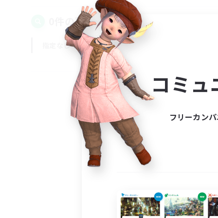
0件の募集が見つかりました！
指定なし
平日
週末
コミュ
フリーカンパ
募