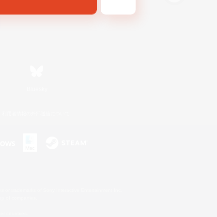
Bluesky
利用者情報の外部送信について
s or trademarks of Sony Interactive Entertainment Inc.
up of companies.
er countries.