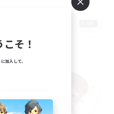
変更
うこそ！
ィに加入して、
た。