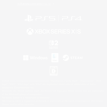
利用者情報の外部送信について
©2026 Sony Interactive Entertainment LLC."PlayStation Family Mark", "PlayStation", "PS5
logo", "PS5", "PS4 logo" and "PS4" are registered trademarks or trademarks of Sony
Interactive Entertainment Inc.
Microsoft, the XBOX Sphere mark, the Series X|S logo and XBOX Series X|S are trademarks
of the Microsoft group of companies.
Nintendo Switch is a trademark of Nintendo.
Windows is either a registered trademark or trademark of Microsoft Corporation in the United
States and/or other countries.