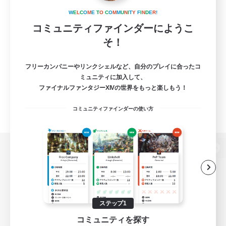
W
E
L
C
O
M
E
T
O
C
O
M
M
U
N
I
T
Y
F
I
N
D
E
R
!
コミュニティファインダーにようこ
そ！
フリーカンパニーやリンクシェルなど、自分のプレイに合ったコ
ミュニティに加入して、
ファイナルファンタジーXIVの世界をもっと楽しもう！
コミュニティファインダーの使い方
パソコン版へ
関連商品
e-STOREで購入
ステップ1
コミュニティを探す
ゲームダウンロード