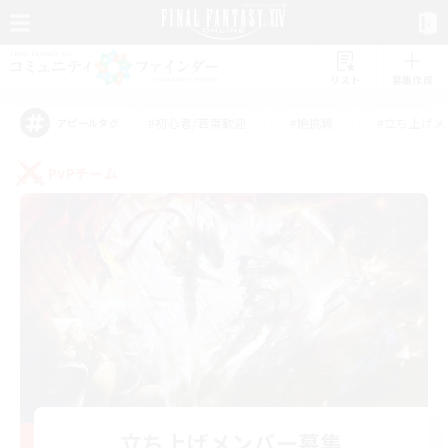
リスト
募集作成
#初心者/若葉歓迎
#絶挑戦
#立ち上げメ
アピールタグ
PvPチーム
立ち上げメンバー募集