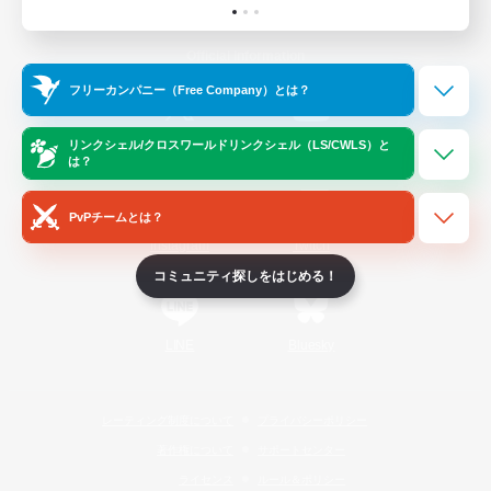
Official Information
フリーカンパニー（Free Company）とは？
/
X
News
YouTube
リンクシェル/クロスワールドリンクシェル（LS/CWLS）と
は？
PvPチームとは？
Instagram
Twitch
コミュニティ探しをはじめる！
LINE
Bluesky
レーティング制度について
プライバシーポリシー
著作権について
サポートセンター
ライセンス
ルール＆ポリシー